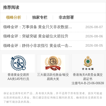
推荐阅读
领峰分析
独家专栏
非农部署
领峰金评：万事俱备 黄金只欠非农数据“东风”
2026-08-07
领峰金评：突破突破 黄金破位火箭拉升
2026-08-06
领峰金评：静待小非农指引 黄金或一击破局
2026-08-05
香港黄金交易所
三大最活跃伦敦金/银交
香港海关A类贵金属交
AA类145号行员
易商大奖
易证书
注册号A-B-23-06-00639
保证金交易等杠杆产品，具有很大风险，并不适用于所有投资者。损失可能超
出您的初始投入资金。我们建议您征询独立顾问的意见，确保您在交易前完全
了解可能涉及的风险。