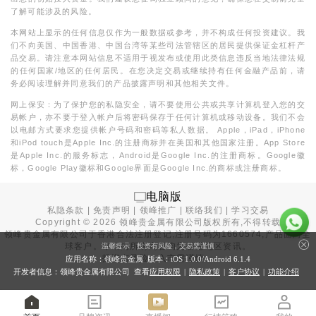
了解可能涉及的风险。
本网站上显示的任何信息仅作为一般数据或参考，并不构成任何投资建议。我
们不向美国、中国香港、中国台湾等某些司法管辖区的居民提供保证金杠杆产
品交易。请注意本网站信息不适用于视发布或使用此类信息违反当地法律法规
的任何国家/地区的任何居民。在您决定交易或继续持有任何金融产品前，请
务必阅读理解并同意我们的产品披露声明和其他相关文件。
网上保安：为了保护您的私隐安全，请不要使用公共或共享计算机登入您的交
易帐户，亦不要于登入帐户后将密码保存于任何计算机或移动设备。我们不会
以电邮方式要求您提供帐户号码和密码等私人数据。 Apple，iPad，iPhone
和iPod touch是Apple Inc.的注册商标并在美国和其他国家注册。App Store
是Apple Inc.的服务标志，Android是Google Inc.的注册商标。Google徽
标，Google Play徽标和Google界面是Google Inc.的商标或注册商标。
电脑版
私隐条款
|
免责声明
|
领峰推广
|
联络我们
|
学习交易
Copyright ©
2026
领峰贵金属有限公司版权所有,不得转载
领峰贵金属有限公司于
香港合法注册登记
,注册号码为1660574,产品面向全
球客户。本站内所有内容均为香港地区资讯。
温馨提示：投资有风险，交易需谨慎
投资有风险，入市需谨慎。
应用名称：领峰贵金属 版本：iOS
1.0.0
/Android
6.1.4
开发者信息：领峰贵金属有限公司 查看
应用权限
|
隐私政策
|
客户协议
|
功能介绍