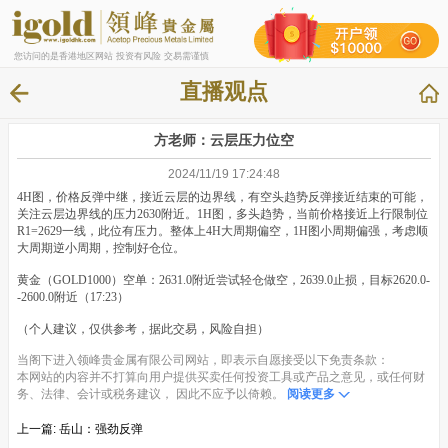
您访问的是香港地区网站 投资有风险 交易需谨慎
直播观点
方老师：云层压力位空
2024/11/19 17:24:48
4H图，价格反弹中继，接近云层的边界线，有空头趋势反弹接近结束的可能，
关注云层边界线的压力2630附近。1H图，多头趋势，当前价格接近上行限制位
R1=2629一线，此位有压力。整体上4H大周期偏空，1H图小周期偏强，考虑顺
大周期逆小周期，控制好仓位。
黄金（GOLD1000）空单：2631.0附近尝试轻仓做空，2639.0止损，目标2620.0-
-2600.0附近（17:23）
（个人建议，仅供参考，据此交易，风险自担）
当阁下进入领峰贵金属有限公司网站，即表示自愿接受以下免责条款：
本网站的内容并不打算向用户提供买卖任何投资工具或产品之意见，或任何财
务、法律、会计或税务建议， 因此不应予以倚赖。
阅读更多
上一篇:
岳山：强劲反弹