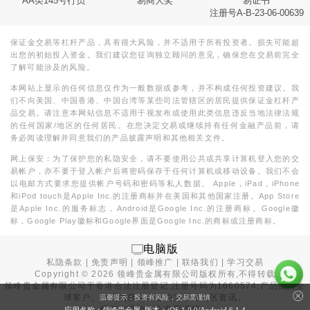
AA类145号行员
易商大奖
易证书
注册号A-B-23-06-00639
保证金交易等杠杆产品，具有很大风险，并不适用于所有投资者。损失可能超
出您的初始投入资金。我们建议您征询独立顾问的意见，确保您在交易前完全
了解可能涉及的风险。
本网站上显示的任何信息仅作为一般数据或参考，并不构成任何投资建议。我
们不向美国、中国香港、中国台湾等某些司法管辖区的居民提供保证金杠杆产
品交易。请注意本网站信息不适用于视发布或使用此类信息违反当地法律法规
的任何国家/地区的任何居民。在您决定交易或继续持有任何金融产品前，请
务必阅读理解并同意我们的产品披露声明和其他相关文件。
网上保安：为了保护您的私隐安全，请不要使用公共或共享计算机登入您的交
易帐户，亦不要于登入帐户后将密码保存于任何计算机或移动设备。我们不会
以电邮方式要求您提供帐户号码和密码等私人数据。 Apple，iPad，iPhone
和iPod touch是Apple Inc.的注册商标并在美国和其他国家注册。App Store
是Apple Inc.的服务标志，Android是Google Inc.的注册商标。Google徽
标，Google Play徽标和Google界面是Google Inc.的商标或注册商标。
电脑版
私隐条款
|
免责声明
|
领峰推广
|
联络我们
|
学习交易
Copyright ©
2026
领峰贵金属有限公司版权所有,不得转载
领峰贵金属有限公司于
香港合法注册登记
,注册号码为1660574,产品面向全
球客户。本站内所有内容均为香港地区资讯。
温馨提示：投资有风险，交易需谨慎
投资有风险，入市需谨慎。