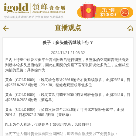
您访问的是香港地区网站 投资有风险 交易需谨慎
直播观点
薇子：多头能否继续上行？
2024/11/21 21:08:32
日内上行至中轨及左侧平台高点附近后进行调整，从整体的空间而言无法有效
判断本轮多头是否结束，因此在顺势的角度下言采取回调做多为主，左侧试空
为辅的思路；具体操作为；
黄金（GOLD1000）：晚间轻仓靠近2666.8附近右侧延续做多，止损2662.0，目
标2675.8-2685.0附近（20：30）稳健者观望或等低多位
黄金（GOLD1000）：晚间首次回调至2650.0附近可轻仓做多，止损2645.0，目
标2658.0-2683.0附近（策略单）
黄金（GOLD1000）：如首次反弹至2685.0附近可尝试左侧轻仓试空，止损
2691.5，目标2675.5-2661.5附近（策略单）
以上为个人看法，仅供参考！如据此交易，风险自担！
当阁下进入领峰贵金属有限公司网站，即表示自愿接受以下免责条款：