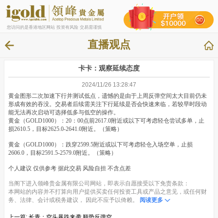
您访问的是香港地区网站 投资有风险 交易需谨慎
直播观点
卡卡：观察延续态度
2024/11/26 13:28:47
黄金图形二次加速下行并测试低点，遗憾的是由于上周反弹空间太大目前仍未
形成有效的吞没。交易者后续需关注下行延续是否会快速来临，若较早时段动
能无法再次启动可选择低多与低空的操作。
黄金（GOLD1000）：20：00点前2617.0附近或以下可考虑轻仓尝试多单，止
损2610.5，目标2625.0-2641.0附近。（策略）
黄金（GOLD1000）：跌穿2599.5附近或以下可考虑轻仓入场空单，止损
2606.0，目标2591.5-2579.0附近。（策略）
个人建议 仅供参考 据此交易 风险自担 不含点差
当阁下进入领峰贵金属有限公司网站，即表示自愿接受以下免责条款：
本网站的内容并不打算向用户提供买卖任何投资工具或产品之意见，或任何财
务、法律、会计或税务建议， 因此不应予以倚赖。
阅读更多
上一篇:
长青：空头暴跌来袭 顺势反弹空