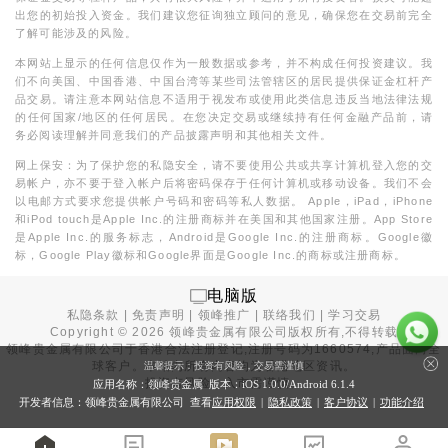
出您的初始投入资金。我们建议您征询独立顾问的意见，确保您在交易前完全
了解可能涉及的风险。
本网站上显示的任何信息仅作为一般数据或参考，并不构成任何投资建议。我
们不向美国、中国香港、中国台湾等某些司法管辖区的居民提供保证金杠杆产
品交易。请注意本网站信息不适用于视发布或使用此类信息违反当地法律法规
的任何国家/地区的任何居民。在您决定交易或继续持有任何金融产品前，请
务必阅读理解并同意我们的产品披露声明和其他相关文件。
网上保安：为了保护您的私隐安全，请不要使用公共或共享计算机登入您的交
易帐户，亦不要于登入帐户后将密码保存于任何计算机或移动设备。我们不会
以电邮方式要求您提供帐户号码和密码等私人数据。 Apple，iPad，iPhone
和iPod touch是Apple Inc.的注册商标并在美国和其他国家注册。App Store
是Apple Inc.的服务标志，Android是Google Inc.的注册商标。Google徽
标，Google Play徽标和Google界面是Google Inc.的商标或注册商标。
电脑版
私隐条款
|
免责声明
|
领峰推广
|
联络我们
|
学习交易
Copyright ©
2026
领峰贵金属有限公司版权所有,不得转载
领峰贵金属有限公司于
香港合法注册登记
,注册号码为1660574,产品面向全
球客户。本站内所有内容均为香港地区资讯。
温馨提示：投资有风险，交易需谨慎
投资有风险，入市需谨慎。
应用名称：领峰贵金属 版本：iOS
1.0.0
/Android
6.1.4
开发者信息：领峰贵金属有限公司 查看
应用权限
|
隐私政策
|
客户协议
|
功能介绍