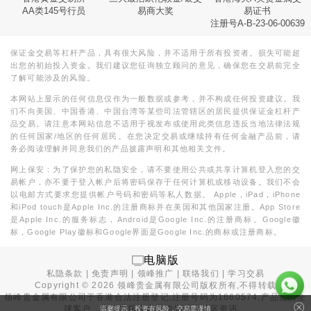
AA类145号行员
易商大奖
易证书
注册号A-B-23-06-00639
保证金交易等杠杆产品，具有很大风险，并不适用于所有投资者。损失可能超
出您的初始投入资金。我们建议您征询独立顾问的意见，确保您在交易前完全
了解可能涉及的风险。
本网站上显示的任何信息仅作为一般数据或参考，并不构成任何投资建议。我
们不向美国、中国香港、中国台湾等某些司法管辖区的居民提供保证金杠杆产
品交易。请注意本网站信息不适用于视发布或使用此类信息违反当地法律法规
的任何国家/地区的任何居民。在您决定交易或继续持有任何金融产品前，请
务必阅读理解并同意我们的产品披露声明和其他相关文件。
网上保安：为了保护您的私隐安全，请不要使用公共或共享计算机登入您的交
易帐户，亦不要于登入帐户后将密码保存于任何计算机或移动设备。我们不会
以电邮方式要求您提供帐户号码和密码等私人数据。 Apple，iPad，iPhone
和iPod touch是Apple Inc.的注册商标并在美国和其他国家注册。App Store
是Apple Inc.的服务标志，Android是Google Inc.的注册商标。Google徽
标，Google Play徽标和Google界面是Google Inc.的商标或注册商标。
电脑版
私隐条款
|
免责声明
|
领峰推广
|
联络我们
|
学习交易
Copyright ©
2026
领峰贵金属有限公司版权所有,不得转载
领峰贵金属有限公司于
香港合法注册登记
,注册号码为1660574,产品面向全
球客户。本站内所有内容均为香港地区资讯。
温馨提示：投资有风险，交易需谨慎