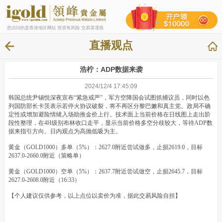
您访问的是香港地区网站 投资有风险 交易需谨慎
直播观点
浩柠：ADP数据来袭
2024/12/4 17:45:09
韩国总统尹锡悦深夜宣布“紧急戒严”，军方空降国会试图抓捕议员，同时以色
列国防部长卡茨表示若停火协议破裂，将不再区分黎巴嫩和真主党。政局不确
定性或增加避险情绪入场助推金价上行。技术面上当前价格在日线图上走出阶
段性整理，在4H级别布林收口走平，显示当前价格多空分歧较大，等待ADP数
据来指引方向。日内观点为高抛低吸为主。
黄金（GOLD1000）多单（5%）：2627.0附近尝试做多，止损2619.0，目标
2637.0-2660.0附近（策略单）
黄金（GOLD1000）空单（5%）：2637.7附近尝试做空，止损2645.7，目标
2627.0-2608.0附近（16:33）
【个人建议仅供参考，以上点位以卖价为准，据此交易风险自担】