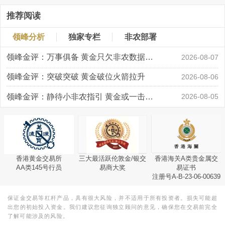
推荐阅读
领峰分析
独家专栏
非农部署
领峰金评：万事俱备 黄金只欠非农数据“东风”
2026-08-07
领峰金评：突破突破 黄金破位火箭拉升
2026-08-06
领峰金评：静待小非农指引 黄金或一击破局
2026-08-05
香港黄金交易所
三大最活跃伦敦金/银交
香港海关A类贵金属交
AA类145号行员
易商大奖
易证书
注册号A-B-23-06-00639
保证金交易等杠杆产品，具有很大风险，并不适用于所有投资者。损失可能超
出您的初始投入资金。我们建议您征询独立顾问的意见，确保您在交易前完全
了解可能涉及的风险。