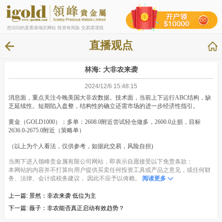
您访问的是香港地区网站 投资有风险 交易需谨慎
直播观点
林海: 大非农来袭
2024/12/6 15:48:15
消息面，重点关注今晚美国大非农数据。技术面，当前上下运行ABC结构，缺
乏延续性。短期陷入盘整，结构性的确立还需市场的进一步经济性指引。
黄金（GOLD1000）：多单：2608.0附近尝试轻仓做多，2600.0止损，目标
2636.0-2675.0附近（策略单）
（以上为个人看法，仅供参考，如据此交易，风险自担)
当阁下进入领峰贵金属有限公司网站，即表示自愿接受以下免责条款：
本网站的内容并不打算向用户提供买卖任何投资工具或产品之意见，或任何财
务、法律、会计或税务建议， 因此不应予以倚赖。
阅读更多
上一篇:
景然：非农来袭 低位为主
下一篇:
薇子：非农能否真正启动有效趋势？