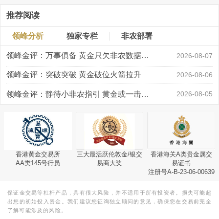
推荐阅读
领峰分析
独家专栏
非农部署
领峰金评：万事俱备 黄金只欠非农数据“东风”
2026-08-07
领峰金评：突破突破 黄金破位火箭拉升
2026-08-06
领峰金评：静待小非农指引 黄金或一击破局
2026-08-05
香港黄金交易所
三大最活跃伦敦金/银交
香港海关A类贵金属交
AA类145号行员
易商大奖
易证书
注册号A-B-23-06-00639
保证金交易等杠杆产品，具有很大风险，并不适用于所有投资者。损失可能超
出您的初始投入资金。我们建议您征询独立顾问的意见，确保您在交易前完全
了解可能涉及的风险。