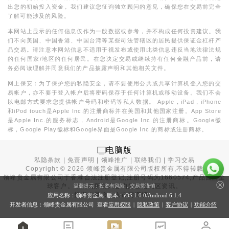
出您的初始投入资金。我们建议您征询独立顾问的意见，确保您在交易前完全
了解可能涉及的风险。
本网站上显示的任何信息仅作为一般数据或参考，并不构成任何投资建议。我
们不向美国、中国香港、中国台湾等某些司法管辖区的居民提供保证金杠杆产
品交易。请注意本网站信息不适用于视发布或使用此类信息违反当地法律法规
的任何国家/地区的任何居民。在您决定交易或继续持有任何金融产品前，请
务必阅读理解并同意我们的产品披露声明和其他相关文件。
网上保安：为了保护您的私隐安全，请不要使用公共或共享计算机登入您的交
易帐户，亦不要于登入帐户后将密码保存于任何计算机或移动设备。我们不会
以电邮方式要求您提供帐户号码和密码等私人数据。 Apple，iPad，iPhone
和iPod touch是Apple Inc.的注册商标并在美国和其他国家注册。App Store
是Apple Inc.的服务标志，Android是Google Inc.的注册商标。Google徽
标，Google Play徽标和Google界面是Google Inc.的商标或注册商标。
电脑版
私隐条款
|
免责声明
|
领峰推广
|
联络我们
|
学习交易
Copyright ©
2026
领峰贵金属有限公司版权所有,不得转载
领峰贵金属有限公司于
香港合法注册登记
,注册号码为1660574,产品面向全
球客户。本站内所有内容均为香港地区资讯。
温馨提示：投资有风险，交易需谨慎
投资有风险，入市需谨慎。
应用名称：领峰贵金属 版本：iOS
1.0.0
/Android
6.1.4
开发者信息：领峰贵金属有限公司 查看
应用权限
|
隐私政策
|
客户协议
|
功能介绍