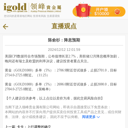
您访问的是香港地区网站 投资有风险 交易需谨慎
直播观点
陈俞杉：降息预期
2024/12/12 12:01:59
美国CPI数据符合市场预期，公布值增长至2.7%，美联储12月降息概率加剧，
晚间还有瑞士及欧盟的利率决议，建议投资者重点关注。
黄金（GOLD1000）多单（5%）：2706.9附近尝试做多，止损2701.0，目标
2714.0-2725.0附近。（11:25）
黄金（GOLD1000）多单（5%）：2696.0附近尝试做多，止损2690.0，目标
2704.0-2725.0附近。（策略单）
【个人建议仅供参考，以上点位以卖价为准，据此交易风险自担】
当阁下进入领峰贵金属有限公司网站，即表示自愿接受以下免责条款：
本网站的内容并不打算向用户提供买卖任何投资工具或产品之意见，或任何财
务、法律、会计或税务建议， 因此不应予以倚赖。
阅读更多
上一篇:
卡卡：上行调整的确立