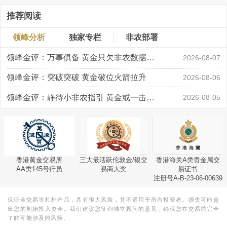
推荐阅读
领峰分析
独家专栏
非农部署
领峰金评：万事俱备 黄金只欠非农数据“东风”
2026-08-07
领峰金评：突破突破 黄金破位火箭拉升
2026-08-06
领峰金评：静待小非农指引 黄金或一击破局
2026-08-05
香港黄金交易所
三大最活跃伦敦金/银交
香港海关A类贵金属交
AA类145号行员
易商大奖
易证书
注册号A-B-23-06-00639
保证金交易等杠杆产品，具有很大风险，并不适用于所有投资者。损失可能超
出您的初始投入资金。我们建议您征询独立顾问的意见，确保您在交易前完全
了解可能涉及的风险。