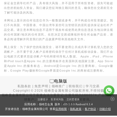
保证金交易等杠杆产品，具有很大风险，并不适用于所有投资者。损失可能超
出您的初始投入资金。我们建议您征询独立顾问的意见，确保您在交易前完全
了解可能涉及的风险。
本网站上显示的任何信息仅作为一般数据或参考，并不构成任何投资建议。我
们不向美国、中国香港、中国台湾等某些司法管辖区的居民提供保证金杠杆产
品交易。请注意本网站信息不适用于视发布或使用此类信息违反当地法律法规
的任何国家/地区的任何居民。在您决定交易或继续持有任何金融产品前，请
务必阅读理解并同意我们的产品披露声明和其他相关文件。
网上保安：为了保护您的私隐安全，请不要使用公共或共享计算机登入您的交
易帐户，亦不要于登入帐户后将密码保存于任何计算机或移动设备。我们不会
以电邮方式要求您提供帐户号码和密码等私人数据。 Apple，iPad，iPhone
和iPod touch是Apple Inc.的注册商标并在美国和其他国家注册。App Store
是Apple Inc.的服务标志，Android是Google Inc.的注册商标。Google徽
标，Google Play徽标和Google界面是Google Inc.的商标或注册商标。
电脑版
私隐条款
|
免责声明
|
领峰推广
|
联络我们
|
学习交易
Copyright ©
2026
领峰贵金属有限公司版权所有,不得转载
领峰贵金属有限公司于
香港合法注册登记
,注册号码为1660574,产品面向全
球客户。本站内所有内容均为香港地区资讯。
温馨提示：投资有风险，交易需谨慎
投资有风险，入市需谨慎。
应用名称：领峰贵金属 版本：iOS
1.0.0
/Android
6.1.4
开发者信息：领峰贵金属有限公司 查看
应用权限
|
隐私政策
|
客户协议
|
功能介绍