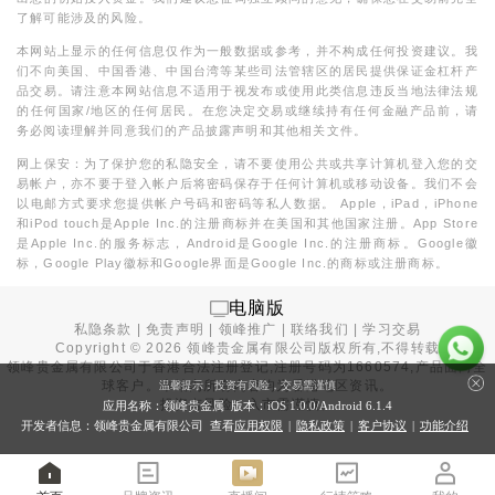
了解可能涉及的风险。
本网站上显示的任何信息仅作为一般数据或参考，并不构成任何投资建议。我
们不向美国、中国香港、中国台湾等某些司法管辖区的居民提供保证金杠杆产
品交易。请注意本网站信息不适用于视发布或使用此类信息违反当地法律法规
的任何国家/地区的任何居民。在您决定交易或继续持有任何金融产品前，请
务必阅读理解并同意我们的产品披露声明和其他相关文件。
网上保安：为了保护您的私隐安全，请不要使用公共或共享计算机登入您的交
易帐户，亦不要于登入帐户后将密码保存于任何计算机或移动设备。我们不会
以电邮方式要求您提供帐户号码和密码等私人数据。 Apple，iPad，iPhone
和iPod touch是Apple Inc.的注册商标并在美国和其他国家注册。App Store
是Apple Inc.的服务标志，Android是Google Inc.的注册商标。Google徽
标，Google Play徽标和Google界面是Google Inc.的商标或注册商标。
电脑版
私隐条款
|
免责声明
|
领峰推广
|
联络我们
|
学习交易
Copyright ©
2026
领峰贵金属有限公司版权所有,不得转载
领峰贵金属有限公司于
香港合法注册登记
,注册号码为1660574,产品面向全
球客户。本站内所有内容均为香港地区资讯。
温馨提示：投资有风险，交易需谨慎
投资有风险，入市需谨慎。
应用名称：领峰贵金属 版本：iOS
1.0.0
/Android
6.1.4
开发者信息：领峰贵金属有限公司 查看
应用权限
|
隐私政策
|
客户协议
|
功能介绍