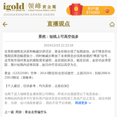
您访问的是香港地区网站 投资有风险 交易需谨慎
直播观点
景然：短线上可高空低多
2024/12/19 22:23:34
在美联储降息决策和鲍威尔讲话后，黄金价格出现了短期波动。由于降息符合
预期且降息幅度较小，同时鲍威尔释放了未来降息步伐将放缓的“鹰派”信号，
这导致市场对黄金的避险需求减弱，金价因此承压。截至目前，金价仍反弹受
阻，预计短期内还将回落，故日内可尝试以高空为主。
黄金（GOLD100）空单：2614.0附近轻仓尝试做空，止损2620.0，目标2606.8-
2595.0附近（策略单）
【个人建议，仅供参考，均为卖价，点差自加】
当阁下进入领峰贵金属有限公司网站，即表示自愿接受以下免责条款：
本网站的内容并不打算向用户提供买卖任何投资工具或产品之意见，或任何财
务、法律、会计或税务建议， 因此不应予以倚赖。
阅读更多
上一篇:
周游：黄金走势偏空头