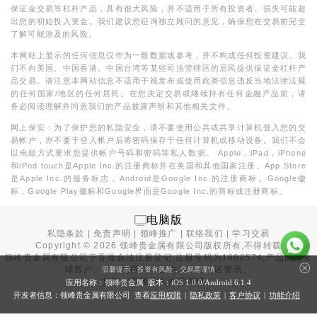
保证金交易等杠杆产品，具有很大风险，并不适用于所有投资者。损失可能超
出您的初始投入资金。我们建议您征询独立顾问的意见，确保您在交易前完全
了解可能涉及的风险。
本网站上显示的任何信息仅作为一般数据或参考，并不构成任何投资建议。我
们不向美国、中国香港、中国台湾等某些司法管辖区的居民提供保证金杠杆产
品交易。请注意本网站信息不适用于视发布或使用此类信息违反当地法律法规
的任何国家/地区的任何居民。在您决定交易或继续持有任何金融产品前，请
务必阅读理解并同意我们的产品披露声明和其他相关文件。
网上保安：为了保护您的私隐安全，请不要使用公共或共享计算机登入您的交
易帐户，亦不要于登入帐户后将密码保存于任何计算机或移动设备。我们不会
以电邮方式要求您提供帐户号码和密码等私人数据。 Apple，iPad，iPhone
和iPod touch是Apple Inc.的注册商标并在美国和其他国家注册。App Store
是Apple Inc.的服务标志，Android是Google Inc.的注册商标。Google徽
标，Google Play徽标和Google界面是Google Inc.的商标或注册商标。
电脑版
私隐条款
|
免责声明
|
领峰推广
|
联络我们
|
学习交易
Copyright ©
2026
领峰贵金属有限公司版权所有,不得转载
领峰贵金属有限公司于
香港合法注册登记
,注册号码为1660574,产品面向全
球客户。本站内所有内容均为香港地区资讯。
温馨提示：投资有风险，交易需谨慎
投资有风险，入市需谨慎。
应用名称：领峰贵金属 版本：iOS
1.0.0
/Android
6.1.4
开发者信息：领峰贵金属有限公司 查看
应用权限
|
隐私政策
|
客户协议
|
功能介绍