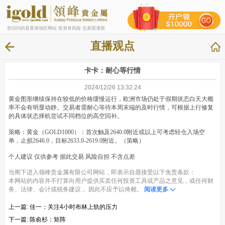
您访问的是香港地区网站 投资有风险 交易需谨慎
直播观点
卡卡：耐心等行情
2024/12/26 13:32:24
黄金图形继续保持在较低的价格缓慢运行，欧洲市场仍处于假期状态白天大概
率不会有明显动静。交易者需耐心等待本周末端的及时行情，可根据上行修复
的具体状态择机尝试不同档位的高空回补。
策略：黄金（GOLD1000）：首次触及2640.0附近或以上可考虑轻仓入场空
单，止损2646.0，目标2633.0-2619.0附近。（策略）
个人建议 仅供参考 据此交易 风险自担 不含点差
当阁下进入领峰贵金属有限公司网站，即表示自愿接受以下免责条款：
本网站的内容并不打算向用户提供买卖任何投资工具或产品之意见，或任何财
务、法律、会计或税务建议， 因此不应予以倚赖。
阅读更多
上一篇:
佳一：关注4小时布林上轨的压力
下一篇:
陈俞杉：矩阵