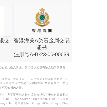
银交
香港海关A类贵金属交易
金银业贸易
证书
集团证书(铸
注册号A-B-23-06-00639
您的初始投入资金。我们建议您征询独立顾问的意见，
不向美国、中国香港、中国台湾等某些司法管辖区的居
违反当地法律法规的任何国家/地区的任何居民。在您
明和其他相关文件。
帐户，亦不要于登入帐户后将密码保存于任何计算机或
Phone和iPod touch是Apple Inc.的注册商
gle Inc.的注册商标。Google徽标，Google Play