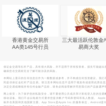
香港黄金交易所
三大最活跃伦敦金/
AA类145号行员
易商大奖
保证金交易等杠杆产品，具有很大风险，并不适用于所有投资者。损失可能超出
确保您在交易前完全了解可能涉及的风险。
本网站上显示的任何信息仅作为一般数据或参考，并不构成任何投资建议。我们
民提供保证金杠杆产品交易。请注意本网站信息不适用于视发布或使用此类信息
决定交易或继续持有任何金融产品前，请务必阅读理解并同意我们的产品披露声
网上保安：为了保护您的私隐安全，请不要使用公共或共享计算机登入您的交易
移动设备。我们不会以电邮方式要求您提供帐户号码和密码等私人数据。 Apple，iPad，i
标并在美国和其他国家注册。App Store是Apple Inc.的服务标志，Android是Goo