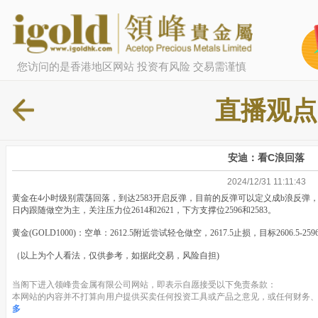
您访问的是香港地区网站 投资有风险 交易需谨慎
直播观点
安迪：看C浪回落
2024/12/31 11:11:43
黄金在4小时级别震荡回落，到达2583开启反弹，目前的反弹可以定义成b浪反弹，
日内跟随做空为主，关注压力位2614和2621，下方支撑位2596和2583。
黄金(GOLD1000)：空单：2612.5附近尝试轻仓做空，2617.5止损，目标2606.5-25
（以上为个人看法，仅供参考，如据此交易，风险自担)
当阁下进入领峰贵金属有限公司网站，即表示自愿接受以下免责条款：
本网站的内容并不打算向用户提供买卖任何投资工具或产品之意见，或任何财务、
多