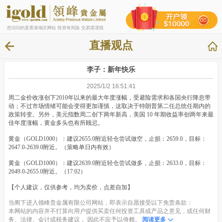
您访问的是香港地区网站 投资有风险 交易需谨慎
直播观点
李子：新年快乐
2025/1/2 16:51:41
周二金价收涨创下2010年以来的最大年度涨幅，受避险需求和各国央行降息带
动；不过市场情绪可能会变得更加谨慎，这取决于特朗普第二任总统任期内的
政策转变。另外，美元指数周二创下两年新高，美国 10 年期收益率创两年来最
佳年度涨幅，黄金多头也有所顾忌。
黄金（GOLD1000）：建议2655.0附近轻仓尝试做空，止损：2659.0，目标：
2647.0-2639.0附近。（策略单日内有效）
黄金（GOLD1000）：建议2639.0附近轻仓尝试做多，止损：2633.0，目标：
2649.0-2655.0附近。（17:02）
【个人建议，仅供参考，均为卖价，点差自加】
当阁下进入领峰贵金属有限公司网站，即表示自愿接受以下免责条款：
本网站的内容并不打算向用户提供买卖任何投资工具或产品之意见，或任何财
务、法律、会计或税务建议， 因此不应予以倚赖。
阅读更多