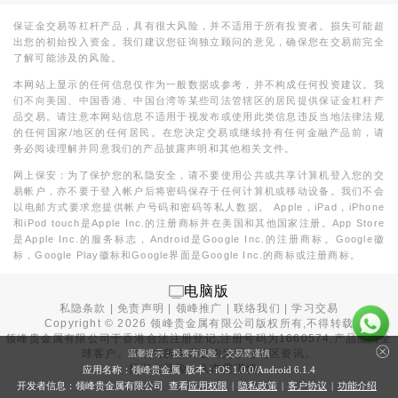
保证金交易等杠杆产品，具有很大风险，并不适用于所有投资者。损失可能超
出您的初始投入资金。我们建议您征询独立顾问的意见，确保您在交易前完全
了解可能涉及的风险。
本网站上显示的任何信息仅作为一般数据或参考，并不构成任何投资建议。我
们不向美国、中国香港、中国台湾等某些司法管辖区的居民提供保证金杠杆产
品交易。请注意本网站信息不适用于视发布或使用此类信息违反当地法律法规
的任何国家/地区的任何居民。在您决定交易或继续持有任何金融产品前，请
务必阅读理解并同意我们的产品披露声明和其他相关文件。
网上保安：为了保护您的私隐安全，请不要使用公共或共享计算机登入您的交
易帐户，亦不要于登入帐户后将密码保存于任何计算机或移动设备。我们不会
以电邮方式要求您提供帐户号码和密码等私人数据。 Apple，iPad，iPhone
和iPod touch是Apple Inc.的注册商标并在美国和其他国家注册。App Store
是Apple Inc.的服务标志，Android是Google Inc.的注册商标。Google徽
标，Google Play徽标和Google界面是Google Inc.的商标或注册商标。
电脑版
私隐条款
|
免责声明
|
领峰推广
|
联络我们
|
学习交易
Copyright ©
2026
领峰贵金属有限公司版权所有,不得转载
领峰贵金属有限公司于
香港合法注册登记
,注册号码为1660574,产品面向全
球客户。本站内所有内容均为香港地区资讯。
温馨提示：投资有风险，交易需谨慎
投资有风险，入市需谨慎。
应用名称：领峰贵金属 版本：iOS
1.0.0
/Android
6.1.4
开发者信息：领峰贵金属有限公司 查看
应用权限
|
隐私政策
|
客户协议
|
功能介绍