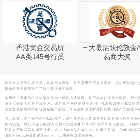
香港黄金交易所
三大最活跃伦敦金/
AA类145号行员
易商大奖
保证金交易等杠杆产品，具有很大风险，并不适用于所有投资者。损失可能超出
确保您在交易前完全了解可能涉及的风险。
本网站上显示的任何信息仅作为一般数据或参考，并不构成任何投资建议。我们
民提供保证金杠杆产品交易。请注意本网站信息不适用于视发布或使用此类信息
决定交易或继续持有任何金融产品前，请务必阅读理解并同意我们的产品披露声
网上保安：为了保护您的私隐安全，请不要使用公共或共享计算机登入您的交易
移动设备。我们不会以电邮方式要求您提供帐户号码和密码等私人数据。 Apple，iPad，i
标并在美国和其他国家注册。App Store是Apple Inc.的服务标志，Android是Goo
徽标和Google界面是Google Inc.的商标或注册商标。