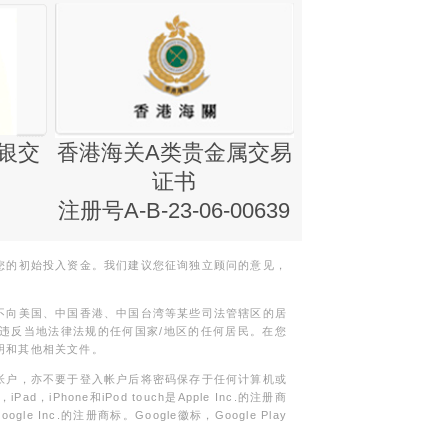
银交
香港海关A类贵金属交易
金银业贸易
证书
集团证书(铸
注册号A-B-23-06-00639
您的初始投入资金。我们建议您征询独立顾问的意见，
不向美国、中国香港、中国台湾等某些司法管辖区的居
违反当地法律法规的任何国家/地区的任何居民。在您
明和其他相关文件。
帐户，亦不要于登入帐户后将密码保存于任何计算机或
Phone和iPod touch是Apple Inc.的注册商
gle Inc.的注册商标。Google徽标，Google Play