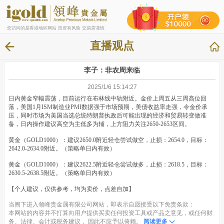
您访问的是香港地区网站 投资有风险 交易需谨慎
直播观点
李子：非农周来临
2025/1/6 15:14:27
日内黄金窄幅震荡，目前运行在布林线中轨附近。金价上周五从三周高位回
落，美国1月ISM制造业PMI数据强于市场预期，美债收益率走强，令金价承
压，同时市场为美国当选总统特朗普执政后可能出现的经济和贸易转变做准
备，日内操作建议高空为主低多为辅，上方阻力关注2650-2653区间。
黄金（GOLD1000）：建议2650.0附近轻仓尝试做空，止损：2654.0，目标：
2642.0-2634.0附近。（策略单日内有效）
黄金（GOLD1000）：建议2622.5附近轻仓尝试做多，止损：2618.5，目标：
2630.5-2638.5附近。（策略单日内有效）
【个人建议，仅供参考，均为卖价，点差自加】
当阁下进入领峰贵金属有限公司网站，即表示自愿接受以下免责条款：
本网站的内容并不打算向用户提供买卖任何投资工具或产品之意见，或任何财
务、法律、会计或税务建议， 因此不应予以倚赖。
阅读更多