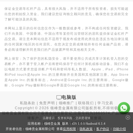
保证金交易等杠杆产品，具有很大风险，并不适用于所有投资者。损失可能超
出您的初始投入资金。我们建议您征询独立顾问的意见，确保您在交易前完全
了解可能涉及的风险。
本网站上显示的任何信息仅作为一般数据或参考，并不构成任何投资建议。我
们不向美国、中国香港、中国台湾等某些司法管辖区的居民提供保证金杠杆产
品交易。请注意本网站信息不适用于视发布或使用此类信息违反当地法律法规
的任何国家/地区的任何居民。在您决定交易或继续持有任何金融产品前，请
务必阅读理解并同意我们的产品披露声明和其他相关文件。
网上保安：为了保护您的私隐安全，请不要使用公共或共享计算机登入您的交
易帐户，亦不要于登入帐户后将密码保存于任何计算机或移动设备。我们不会
以电邮方式要求您提供帐户号码和密码等私人数据。 Apple，iPad，iPhone
和iPod touch是Apple Inc.的注册商标并在美国和其他国家注册。App Store
是Apple Inc.的服务标志，Android是Google Inc.的注册商标。Google徽
标，Google Play徽标和Google界面是Google Inc.的商标或注册商标。
电脑版
私隐条款
|
免责声明
|
领峰推广
|
联络我们
|
学习交易
Copyright ©
2026
领峰贵金属有限公司版权所有,不得转载
领峰贵金属有限公司于
香港合法注册登记
,注册号码为1660574,产品面向全
球客户。本站内所有内容均为香港地区资讯。
温馨提示：投资有风险，交易需谨慎
投资有风险，入市需谨慎。
应用名称：领峰贵金属 版本：iOS
1.0.0
/Android
6.1.4
开发者信息：领峰贵金属有限公司 查看
应用权限
|
隐私政策
|
客户协议
|
功能介绍