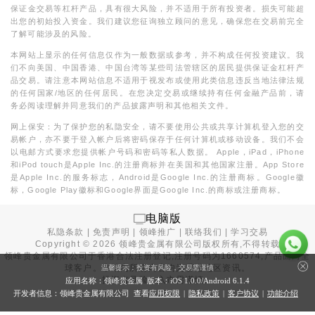
保证金交易等杠杆产品，具有很大风险，并不适用于所有投资者。损失可能超
出您的初始投入资金。我们建议您征询独立顾问的意见，确保您在交易前完全
了解可能涉及的风险。
本网站上显示的任何信息仅作为一般数据或参考，并不构成任何投资建议。我
们不向美国、中国香港、中国台湾等某些司法管辖区的居民提供保证金杠杆产
品交易。请注意本网站信息不适用于视发布或使用此类信息违反当地法律法规
的任何国家/地区的任何居民。在您决定交易或继续持有任何金融产品前，请
务必阅读理解并同意我们的产品披露声明和其他相关文件。
网上保安：为了保护您的私隐安全，请不要使用公共或共享计算机登入您的交
易帐户，亦不要于登入帐户后将密码保存于任何计算机或移动设备。我们不会
以电邮方式要求您提供帐户号码和密码等私人数据。 Apple，iPad，iPhone
和iPod touch是Apple Inc.的注册商标并在美国和其他国家注册。App Store
是Apple Inc.的服务标志，Android是Google Inc.的注册商标。Google徽
标，Google Play徽标和Google界面是Google Inc.的商标或注册商标。
电脑版
私隐条款
|
免责声明
|
领峰推广
|
联络我们
|
学习交易
Copyright ©
2026
领峰贵金属有限公司版权所有,不得转载
领峰贵金属有限公司于
香港合法注册登记
,注册号码为1660574,产品面向全
球客户。本站内所有内容均为香港地区资讯。
温馨提示：投资有风险，交易需谨慎
投资有风险，入市需谨慎。
应用名称：领峰贵金属 版本：iOS
1.0.0
/Android
6.1.4
开发者信息：领峰贵金属有限公司 查看
应用权限
|
隐私政策
|
客户协议
|
功能介绍