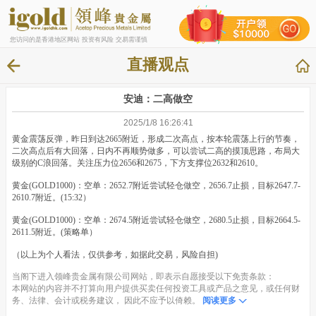
您访问的是香港地区网站 投资有风险 交易需谨慎
直播观点
安迪：二高做空
2025/1/8 16:26:41
黄金震荡反弹，昨日到达2665附近，形成二次高点，按本轮震荡上行的节奏，
二次高点后有大回落，日内不再顺势做多，可以尝试二高的摸顶思路，布局大
级别的C浪回落。关注压力位2656和2675，下方支撑位2632和2610。
黄金(GOLD1000)：空单：2652.7附近尝试轻仓做空，2656.7止损，目标2647.7-
2610.7附近。(15:32）
黄金(GOLD1000)：空单：2674.5附近尝试轻仓做空，2680.5止损，目标2664.5-
2611.5附近。(策略单）
（以上为个人看法，仅供参考，如据此交易，风险自担)
当阁下进入领峰贵金属有限公司网站，即表示自愿接受以下免责条款：
本网站的内容并不打算向用户提供买卖任何投资工具或产品之意见，或任何财
务、法律、会计或税务建议， 因此不应予以倚赖。
阅读更多