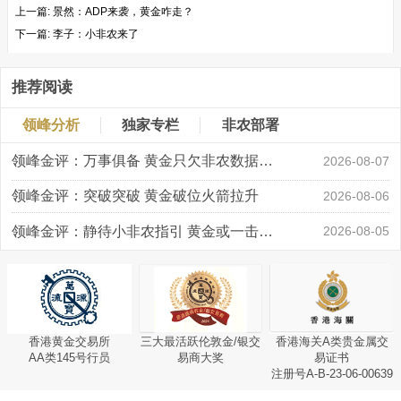
上一篇:
景然：ADP来袭，黄金咋走？
下一篇:
李子：小非农来了
推荐阅读
领峰分析
独家专栏
非农部署
领峰金评：万事俱备 黄金只欠非农数据“东风”
2026-08-07
领峰金评：突破突破 黄金破位火箭拉升
2026-08-06
领峰金评：静待小非农指引 黄金或一击破局
2026-08-05
香港黄金交易所
三大最活跃伦敦金/银交
香港海关A类贵金属交
AA类145号行员
易商大奖
易证书
注册号A-B-23-06-00639