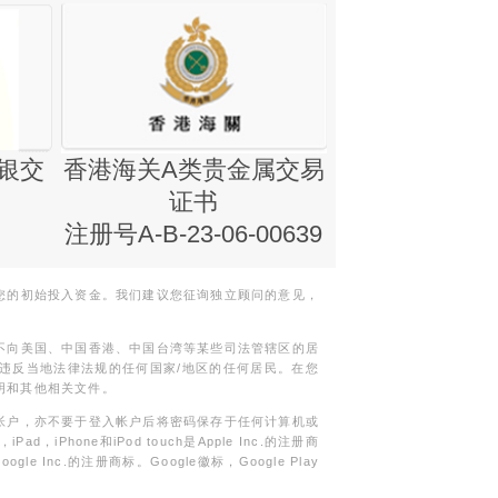
银交
香港海关A类贵金属交易
金银业贸易
证书
集团证书(铸
注册号A-B-23-06-00639
您的初始投入资金。我们建议您征询独立顾问的意见，
不向美国、中国香港、中国台湾等某些司法管辖区的居
违反当地法律法规的任何国家/地区的任何居民。在您
明和其他相关文件。
帐户，亦不要于登入帐户后将密码保存于任何计算机或
Phone和iPod touch是Apple Inc.的注册商
gle Inc.的注册商标。Google徽标，Google Play