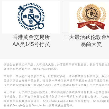
香港黄金交易所
三大最活跃伦敦金/
AA类145号行员
易商大奖
保证金交易等杠杆产品，具有很大风险，并不适用于所有投资者。损失可能超出
确保您在交易前完全了解可能涉及的风险。
本网站上显示的任何信息仅作为一般数据或参考，并不构成任何投资建议。我们
民提供保证金杠杆产品交易。请注意本网站信息不适用于视发布或使用此类信息
决定交易或继续持有任何金融产品前，请务必阅读理解并同意我们的产品披露声
网上保安：为了保护您的私隐安全，请不要使用公共或共享计算机登入您的交易
移动设备。我们不会以电邮方式要求您提供帐户号码和密码等私人数据。 Apple，iPad，i
标并在美国和其他国家注册。App Store是Apple Inc.的服务标志，Android是Goo
徽标和Google界面是Google Inc.的商标或注册商标。