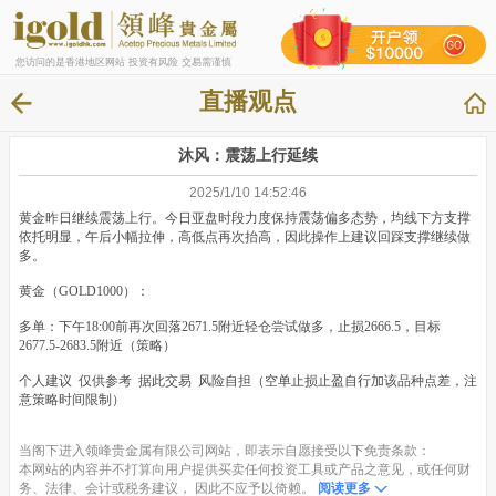
您访问的是香港地区网站 投资有风险 交易需谨慎
直播观点
沐风：震荡上行延续
2025/1/10 14:52:46
黄金昨日继续震荡上行。今日亚盘时段力度保持震荡偏多态势，均线下方支撑
依托明显，午后小幅拉伸，高低点再次抬高，因此操作上建议回踩支撑继续做
多。
黄金（GOLD1000）：
多单：下午18:00前再次回落2671.5附近轻仓尝试做多，止损2666.5，目标
2677.5-2683.5附近（策略）
个人建议 仅供参考 据此交易 风险自担（空单止损止盈自行加该品种点差，注
意策略时间限制）
当阁下进入领峰贵金属有限公司网站，即表示自愿接受以下免责条款：
本网站的内容并不打算向用户提供买卖任何投资工具或产品之意见，或任何财
务、法律、会计或税务建议， 因此不应予以倚赖。
阅读更多