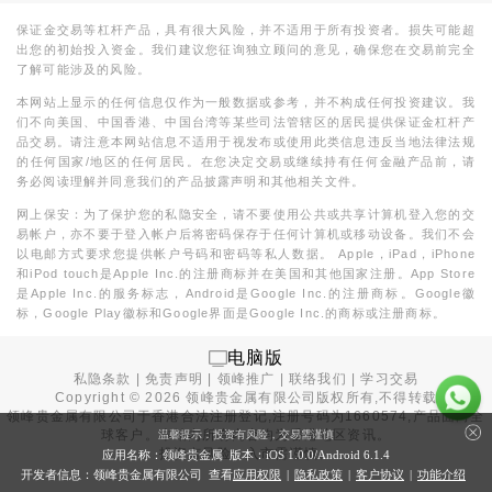
保证金交易等杠杆产品，具有很大风险，并不适用于所有投资者。损失可能超
出您的初始投入资金。我们建议您征询独立顾问的意见，确保您在交易前完全
了解可能涉及的风险。
本网站上显示的任何信息仅作为一般数据或参考，并不构成任何投资建议。我
们不向美国、中国香港、中国台湾等某些司法管辖区的居民提供保证金杠杆产
品交易。请注意本网站信息不适用于视发布或使用此类信息违反当地法律法规
的任何国家/地区的任何居民。在您决定交易或继续持有任何金融产品前，请
务必阅读理解并同意我们的产品披露声明和其他相关文件。
网上保安：为了保护您的私隐安全，请不要使用公共或共享计算机登入您的交
易帐户，亦不要于登入帐户后将密码保存于任何计算机或移动设备。我们不会
以电邮方式要求您提供帐户号码和密码等私人数据。 Apple，iPad，iPhone
和iPod touch是Apple Inc.的注册商标并在美国和其他国家注册。App Store
是Apple Inc.的服务标志，Android是Google Inc.的注册商标。Google徽
标，Google Play徽标和Google界面是Google Inc.的商标或注册商标。
电脑版
私隐条款
|
免责声明
|
领峰推广
|
联络我们
|
学习交易
Copyright ©
2026
领峰贵金属有限公司版权所有,不得转载
领峰贵金属有限公司于
香港合法注册登记
,注册号码为1660574,产品面向全
球客户。本站内所有内容均为香港地区资讯。
温馨提示：投资有风险，交易需谨慎
投资有风险，入市需谨慎。
应用名称：领峰贵金属 版本：iOS
1.0.0
/Android
6.1.4
开发者信息：领峰贵金属有限公司 查看
应用权限
|
隐私政策
|
客户协议
|
功能介绍