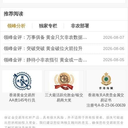
推荐阅读
领峰分析
独家专栏
非农部署
领峰金评：万事俱备 黄金只欠非农数据“东风”
2026-08-07
领峰金评：突破突破 黄金破位火箭拉升
2026-08-06
领峰金评：静待小非农指引 黄金或一击破局
2026-08-05
香港黄金交易所
三大最活跃伦敦金/银交
香港海关A类贵金属交
AA类145号行员
易商大奖
易证书
注册号A-B-23-06-00639
保证金交易等杠杆产品，具有很大风险，并不适用于所有投资者。损失可能超
出您的初始投入资金。我们建议您征询独立顾问的意见，确保您在交易前完全
了解可能涉及的风险。