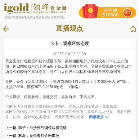
您访问的是香港地区网站 投资有风险 交易需谨慎
直播观点
卡卡：观察延续态度
2025/1/14 13:28:08
黄金图形出现幅度不错的缓慢回落，虽然侧面增加了此前没有2700以上的预
期，但日图极致形态上仍保留了高点出现的可能性。交易者需观察今明两日市
场是否有较好的延续态度，可在白天时段出现指标修复时尝试空单回补。
策略：黄金（GOLD1000）：美盘前2680.1附近或以上可考虑轻仓入场空单，
止损2686.0，目标2673.0-2658.0附近。（策略）
个人建议，仅供参考，据此交易，风险自担，不含点差。
当阁下进入领峰贵金属有限公司网站，即表示自愿接受以下免责条款：
本网站的内容并不打算向用户提供买卖任何投资工具或产品之意见，或任何财
务、法律、会计或税务建议， 因此不应予以倚赖。
阅读更多
上一篇:
李子：加沙停战调停取得突破
下一篇:
林海：黄金傲然金融市场