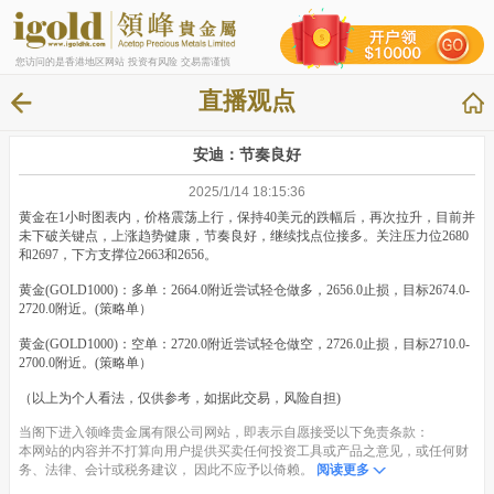
您访问的是香港地区网站 投资有风险 交易需谨慎
直播观点
安迪：节奏良好
2025/1/14 18:15:36
黄金在1小时图表内，价格震荡上行，保持40美元的跌幅后，再次拉升，目前并
未下破关键点，上涨趋势健康，节奏良好，继续找点位接多。关注压力位2680
和2697，下方支撑位2663和2656。
黄金(GOLD1000)：多单：2664.0附近尝试轻仓做多，2656.0止损，目标2674.0-
2720.0附近。(策略单）
黄金(GOLD1000)：空单：2720.0附近尝试轻仓做空，2726.0止损，目标2710.0-
2700.0附近。(策略单）
（以上为个人看法，仅供参考，如据此交易，风险自担)
当阁下进入领峰贵金属有限公司网站，即表示自愿接受以下免责条款：
本网站的内容并不打算向用户提供买卖任何投资工具或产品之意见，或任何财
务、法律、会计或税务建议， 因此不应予以倚赖。
阅读更多