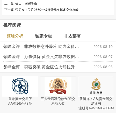
上一篇:
岳山：回踩考验
下一篇:
歪司令：关注2660一线趋势线支撑多空分水岭
推荐阅读
领峰分析
独家专栏
非农部署
领峰金评：非农数据意外爆冷 助力金价大涨创新高
2026-08-10
领峰金评：万事俱备 黄金只欠非农数据“东风”
2026-08-07
领峰金评：突破突破 黄金破位火箭拉升
2026-08-06
香港黄金交易所
三大最活跃伦敦金/银交
香港海关A类贵金属交
AA类145号行员
易商大奖
易证书
注册号A-B-23-06-00639