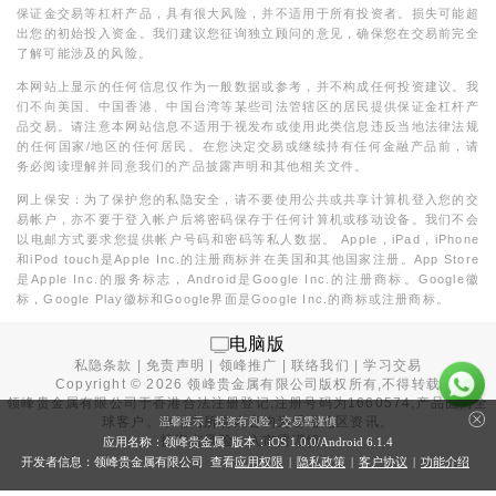
保证金交易等杠杆产品，具有很大风险，并不适用于所有投资者。损失可能超
出您的初始投入资金。我们建议您征询独立顾问的意见，确保您在交易前完全
了解可能涉及的风险。
本网站上显示的任何信息仅作为一般数据或参考，并不构成任何投资建议。我
们不向美国、中国香港、中国台湾等某些司法管辖区的居民提供保证金杠杆产
品交易。请注意本网站信息不适用于视发布或使用此类信息违反当地法律法规
的任何国家/地区的任何居民。在您决定交易或继续持有任何金融产品前，请
务必阅读理解并同意我们的产品披露声明和其他相关文件。
网上保安：为了保护您的私隐安全，请不要使用公共或共享计算机登入您的交
易帐户，亦不要于登入帐户后将密码保存于任何计算机或移动设备。我们不会
以电邮方式要求您提供帐户号码和密码等私人数据。 Apple，iPad，iPhone
和iPod touch是Apple Inc.的注册商标并在美国和其他国家注册。App Store
是Apple Inc.的服务标志，Android是Google Inc.的注册商标。Google徽
标，Google Play徽标和Google界面是Google Inc.的商标或注册商标。
电脑版
私隐条款
|
免责声明
|
领峰推广
|
联络我们
|
学习交易
Copyright ©
2026
领峰贵金属有限公司版权所有,不得转载
领峰贵金属有限公司于
香港合法注册登记
,注册号码为1660574,产品面向全
球客户。本站内所有内容均为香港地区资讯。
温馨提示：投资有风险，交易需谨慎
投资有风险，入市需谨慎。
应用名称：领峰贵金属 版本：iOS
1.0.0
/Android
6.1.4
开发者信息：领峰贵金属有限公司 查看
应用权限
|
隐私政策
|
客户协议
|
功能介绍