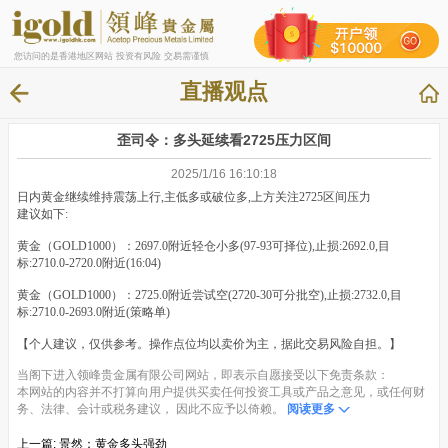
您访问的是香港地区网站 投资有风险 交易需谨慎
直播观点
歪司令：多头延续看2725压力区间
2025/1/16 16:10:18
日内黄金继续维持震荡上行,主低多或破位多,上方关注2725区间压力
建议如下:
黄金（GOLD1000）：2697.0附近轻仓小多(97-93可择位),止损:2692.0,目
标:2710.0-2720.0附近(16:04)
黄金（GOLD1000）：2725.0附近尝试空(2720-30可分批空),止损:2732.0,目
标:2710.0-2693.0附近(策略单)
【个人建议，仅供参考。操作点位均以卖价为主，据此交易风险自担。】
当阁下进入领峰贵金属有限公司网站，即表示自愿接受以下免责条款：
本网站的内容并不打算向用户提供买卖任何投资工具或产品之意见，或任何财
务、法律、会计或税务建议， 因此不应予以倚赖。
阅读更多
上一篇:
景然：黄金多头强劲