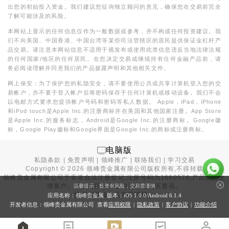
出您的初始投入资金。我们建议您征询独立顾问的意见，确保您在交易前完全
了解可能涉及的风险。
本网站上显示的任何信息仅作为一般数据或参考，并不构成任何投资建议。我
们不向美国、中国香港、中国台湾等某些司法管辖区的居民提供保证金杠杆产
品交易。请注意本网站信息不适用于视发布或使用此类信息违反当地法律法规
的任何国家/地区的任何居民。在您决定交易或继续持有任何金融产品前，请
务必阅读理解并同意我们的产品披露声明和其他相关文件。
网上保安：为了保护您的私隐安全，请不要使用公共或共享计算机登入您的交
易帐户，亦不要于登入帐户后将密码保存于任何计算机或移动设备。我们不会
以电邮方式要求您提供帐户号码和密码等私人数据。 Apple，iPad，iPhone
和iPod touch是Apple Inc.的注册商标并在美国和其他国家注册。App Store
是Apple Inc.的服务标志，Android是Google Inc.的注册商标。Google徽
标，Google Play徽标和Google界面是Google Inc.的商标或注册商标。
电脑版
私隐条款
|
免责声明
|
领峰推广
|
联络我们
|
学习交易
Copyright ©
2026
领峰贵金属有限公司版权所有,不得转载
领峰贵金属有限公司于
香港合法注册登记
,注册号码为1660574,产品面向全
球客户。本站内所有内容均为香港地区资讯。
温馨提示：投资有风险，交易需谨慎
投资有风险，入市需谨慎。
应用名称：领峰贵金属 版本：iOS
1.0.0
/Android
6.1.4
开发者信息：领峰贵金属有限公司 查看
应用权限
|
隐私政策
|
客户协议
|
功能介绍