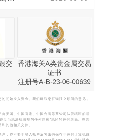
银交
香港海关A类贵金属交易
金银业贸易
证书
集团证书(铸
注册号A-B-23-06-00639
您的初始投入资金。我们建议您征询独立顾问的意见，
不向美国、中国香港、中国台湾等某些司法管辖区的居
违反当地法律法规的任何国家/地区的任何居民。在您
明和其他相关文件。
帐户，亦不要于登入帐户后将密码保存于任何计算机或
Phone和iPod touch是Apple Inc.的注册商