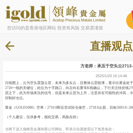
您访问的是香港地区网站 投资有风险 交易需谨慎
直播观点
方老师：承压于空头云2713-2
2025/1/20 16:14:48
日线图上，云为空头震荡云层，未来为多头云，且整体云层较薄，显示出黄金处于
2720一线的关键位，此位为十字路口，向左向右要等K线确认，下行关注转折线27
层之下，此为市场承压的信号，但是未来云层为上升，注意存在可能性的冲高，今天操
控制好仓位。
黄金（GOLD1000）空单：2710.0附近尝试轻仓做空，2718.0止损，目标2693.0--2
（个人建议，仅供参考，据此交易，风险自担）
当阁下进入领峰贵金属有限公司网站，即表示自愿接受以下免责条款：