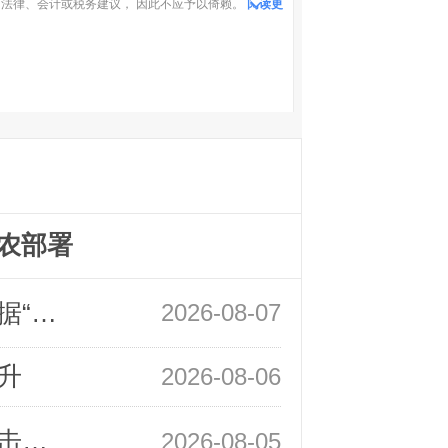
法律、会计或税务建议， 因此不应予以倚赖。
阅读更
农部署
领峰金评：万事俱备 黄金只欠非农数据“东风”
2026-08-07
升
2026-08-06
领峰金评：静待小非农指引 黄金或一击破局
2026-08-05