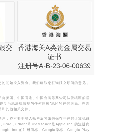
银交
香港海关A类贵金属交易
金银业贸易
证书
集团证书(铸
注册号A-B-23-06-00639
您的初始投入资金。我们建议您征询独立顾问的意见，
不向美国、中国香港、中国台湾等某些司法管辖区的居
违反当地法律法规的任何国家/地区的任何居民。在您
明和其他相关文件。
帐户，亦不要于登入帐户后将密码保存于任何计算机或
Phone和iPod touch是Apple Inc.的注册商
gle Inc.的注册商标。Google徽标，Google Play