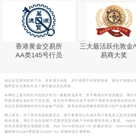
香港黄金交易所
三大最活跃伦敦金/
AA类145号行员
易商大奖
保证金交易等杠杆产品，具有很大风险，并不适用于所有投资者。损失可能超出
确保您在交易前完全了解可能涉及的风险。
本网站上显示的任何信息仅作为一般数据或参考，并不构成任何投资建议。我们
民提供保证金杠杆产品交易。请注意本网站信息不适用于视发布或使用此类信息
决定交易或继续持有任何金融产品前，请务必阅读理解并同意我们的产品披露声
网上保安：为了保护您的私隐安全，请不要使用公共或共享计算机登入您的交易
移动设备。我们不会以电邮方式要求您提供帐户号码和密码等私人数据。 Apple，iPad，i
标并在美国和其他国家注册。App Store是Apple Inc.的服务标志，Android是Goo
徽标和Google界面是Google Inc.的商标或注册商标。