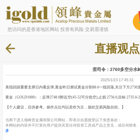
您访问的是香港地区网站 投资有风险 交易需谨慎
直播观点
歪司令：2760多空分水
2025/1/23 17:45:31
美指回踩重要支撑日内看反弹,黄金昨日测试黄金分割88.6一线回落,关注下方2730
黄金（GOLD1000）：反弹2748.0附近空(45-52可分批空),止损:2756.0,目标:2735.0-
【个人建议，仅供参考。操作点位均以卖价为主，据此交易风险自担。】
当阁下进入领峰贵金属有限公司网站，即表示自愿接受以下免责条款：
本网站的内容并不打算向用户提供买卖任何投资工具或产品之意见，或任何财务、
多