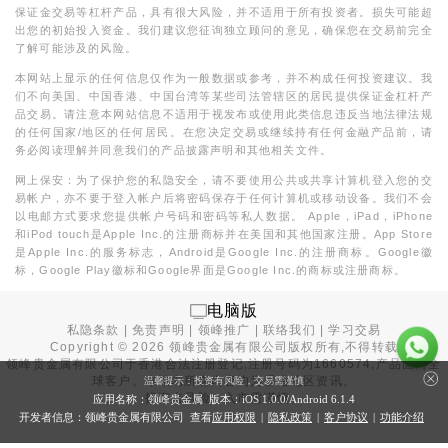
保证金交易等杠杆产品，具有很大风险，并不适用于所有投资者。损失可能超
出您的初始投入资金。我们建议您征询独立顾问的意见，确保您在交易前完全
了解可能涉及的风险。
本网站上显示的任何信息仅作为一般数据或参考，并不构成任何投资建议。我
们不向美国、中国香港、中国台湾等某些司法管辖区的居民提供保证金杠杆产
品交易。请注意本网站信息不适用于视发布或使用此类信息违反当地法律法规
的任何国家/地区的任何居民。在您决定交易或继续持有任何金融产品前，请
务必阅读理解并同意我们的产品披露声明和其他相关文件。
网上保安：为了保护您的私隐安全，请不要使用公共或共享计算机登入您的交
易帐户，亦不要于登入帐户后将密码保存于任何计算机或移动设备。我们不会
以电邮方式要求您提供帐户号码和密码等私人数据。 Apple，iPad，iPhone
和iPod touch是Apple Inc.的注册商标并在美国和其他国家注册。App Store
是Apple Inc.的服务标志，Android是Google Inc.的注册商标。Google徽
标，Google Play徽标和Google界面是Google Inc.的商标或注册商标。
电脑版
私隐条款
|
免责声明
|
领峰推广
|
联络我们
|
学习交易
Copyright ©
2026
领峰贵金属有限公司版权所有,不得转载
领峰贵金属有限公司于
香港合法注册登记
,注册号码为1660574,产品面向全
球客户。本站内所有内容均为香港地区资讯。
温馨提示：投资有风险，交易需谨慎
投资有风险，入市需谨慎。
应用名称：领峰贵金属 版本：iOS
1.0.0
/Android
6.1.4
开发者信息：领峰贵金属有限公司 查看
应用权限
|
隐私政策
|
客户协议
|
功能介绍