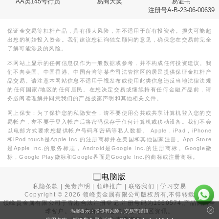
AA类145号行员
易商大奖
易证书
注册号A-B-23-06-00639
保证金交易等杠杆产品，具有很大风险，并不适用于所有投资者。损失可能超
出您的初始投入资金。我们建议您征询独立顾问的意见，确保您在交易前完全
了解可能涉及的风险。
本网站上显示的任何信息仅作为一般数据或参考，并不构成任何投资建议。我
们不向美国、中国香港、中国台湾等某些司法管辖区的居民提供保证金杠杆产
品交易。请注意本网站信息不适用于视发布或使用此类信息违反当地法律法规
的任何国家/地区的任何居民。在您决定交易或继续持有任何金融产品前，请
务必阅读理解并同意我们的产品披露声明和其他相关文件。
网上保安：为了保护您的私隐安全，请不要使用公共或共享计算机登入您的交
易帐户，亦不要于登入帐户后将密码保存于任何计算机或移动设备。我们不会
以电邮方式要求您提供帐户号码和密码等私人数据。 Apple，iPad，iPhone
和iPod touch是Apple Inc.的注册商标并在美国和其他国家注册。App Store
是Apple Inc.的服务标志，Android是Google Inc.的注册商标。Google徽
标，Google Play徽标和Google界面是Google Inc.的商标或注册商标。
电脑版
私隐条款
|
免责声明
|
领峰推广
|
联络我们
|
学习交易
Copyright ©
2026
领峰贵金属有限公司版权所有,不得转载
领峰贵金属有限公司于
香港合法注册登记
,注册号码为1660574,产品面向全
球客户。本站内所有内容均为香港地区资讯。
温馨提示：投资有风险，交易需谨慎