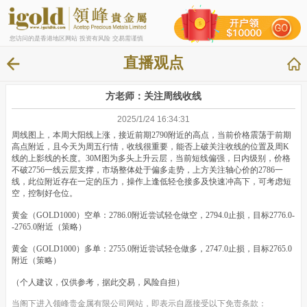
您访问的是香港地区网站 投资有风险 交易需谨慎
直播观点
方老师：关注周线收线
2025/1/24 16:34:31
周线图上，本周大阳线上涨，接近前期2790附近的高点，当前价格震荡于前期
高点附近，且今天为周五行情，收线很重要，能否上破关注收线的位置及周K
线的上影线的长度。30M图为多头上升云层，当前短线偏强，日内级别，价格
不破2756一线云层支撑，市场整体处于偏多走势，上方关注轴心价的2786一
线，此位附近存在一定的压力，操作上逢低轻仓接多及快速冲高下，可考虑短
空，控制好仓位。
黄金（GOLD1000）空单：2786.0附近尝试轻仓做空，2794.0止损，目标2776.0-
-2765.0附近（策略）
黄金（GOLD1000）多单：2755.0附近尝试轻仓做多，2747.0止损，目标2765.0
附近（策略）
（个人建议，仅供参考，据此交易，风险自担）
当阁下进入领峰贵金属有限公司网站，即表示自愿接受以下免责条款：