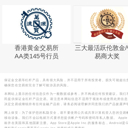
香港黄金交易所
三大最活跃伦敦金/
AA类145号行员
易商大奖
保证金交易等杠杆产品，具有很大风险，并不适用于所有投资者。损失可能超出
确保您在交易前完全了解可能涉及的风险。
本网站上显示的任何信息仅作为一般数据或参考，并不构成任何投资建议。我们
民提供保证金杠杆产品交易。请注意本网站信息不适用于视发布或使用此类信息
决定交易或继续持有任何金融产品前，请务必阅读理解并同意我们的产品披露声
网上保安：为了保护您的私隐安全，请不要使用公共或共享计算机登入您的交易
移动设备。我们不会以电邮方式要求您提供帐户号码和密码等私人数据。 Apple，iPad，i
标并在美国和其他国家注册。App Store是Apple Inc.的服务标志，Android是Goo
徽标和Google界面是Google Inc.的商标或注册商标。