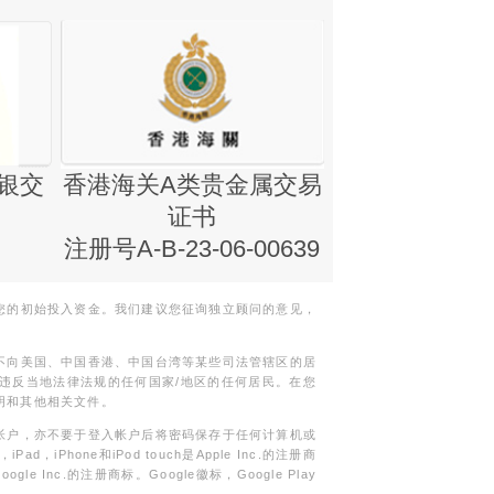
银交
香港海关A类贵金属交易
金银业贸易
证书
集团证书(铸
注册号A-B-23-06-00639
您的初始投入资金。我们建议您征询独立顾问的意见，
不向美国、中国香港、中国台湾等某些司法管辖区的居
违反当地法律法规的任何国家/地区的任何居民。在您
明和其他相关文件。
帐户，亦不要于登入帐户后将密码保存于任何计算机或
Phone和iPod touch是Apple Inc.的注册商
gle Inc.的注册商标。Google徽标，Google Play