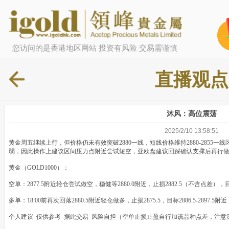
您访问的是香港地区网站 投资有风险 交易需谨慎
直播观点
沐风：高位震荡
2025/2/10 13:58:51
黄金周五继续上行，但价格仍未有效突破2880一线，短线价格维持2880-2855一
弱，因此操作上建议区间压力点附近尝试短空，亚欧盘建议回踩确认支撑后再行
黄金（GOLD1000）：
空单：2877.5附近轻仓尝试做空，稳健等2880.0附近，止损2882.5（不含点差），目标287
多单：18:00前再次回落2880.5附近轻仓做多，止损2875.5，目标2886.5-2897.5
个人建议 仅供参考 据此交易 风险自担（空单止损止盈自行加该品种点差，注意