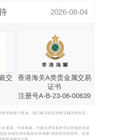
待
2026-08-04
银交
香港海关A类贵金属交易
金银业贸易
证书
集团证书(铸
注册号A-B-23-06-00639
您的初始投入资金。我们建议您征询独立顾问的意见，
不向美国、中国香港、中国台湾等某些司法管辖区的居
违反当地法律法规的任何国家/地区的任何居民。在您
明和其他相关文件。