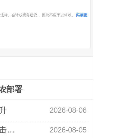
法律、会计或税务建议， 因此不应予以倚赖。
阅读更
农部署
升
2026-08-06
领峰金评：静待小非农指引 黄金或一击破局
2026-08-05