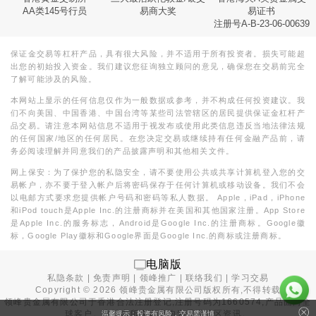
AA类145号行员
易商大奖
易证书
注册号A-B-23-06-00639
保证金交易等杠杆产品，具有很大风险，并不适用于所有投资者。损失可能超
出您的初始投入资金。我们建议您征询独立顾问的意见，确保您在交易前完全
了解可能涉及的风险。
本网站上显示的任何信息仅作为一般数据或参考，并不构成任何投资建议。我
们不向美国、中国香港、中国台湾等某些司法管辖区的居民提供保证金杠杆产
品交易。请注意本网站信息不适用于视发布或使用此类信息违反当地法律法规
的任何国家/地区的任何居民。在您决定交易或继续持有任何金融产品前，请
务必阅读理解并同意我们的产品披露声明和其他相关文件。
网上保安：为了保护您的私隐安全，请不要使用公共或共享计算机登入您的交
易帐户，亦不要于登入帐户后将密码保存于任何计算机或移动设备。我们不会
以电邮方式要求您提供帐户号码和密码等私人数据。 Apple，iPad，iPhone
和iPod touch是Apple Inc.的注册商标并在美国和其他国家注册。App Store
是Apple Inc.的服务标志，Android是Google Inc.的注册商标。Google徽
标，Google Play徽标和Google界面是Google Inc.的商标或注册商标。
电脑版
私隐条款
|
免责声明
|
领峰推广
|
联络我们
|
学习交易
Copyright ©
2026
领峰贵金属有限公司版权所有,不得转载
领峰贵金属有限公司于
香港合法注册登记
,注册号码为1660574,产品面向全
球客户。本站内所有内容均为香港地区资讯。
温馨提示：投资有风险，交易需谨慎