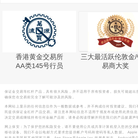
香港黄金交易所
三大最活跃伦敦金/
AA类145号行员
易商大奖
保证金交易等杠杆产品，具有很大风险，并不适用于所有投资者。损失可能超出
确保您在交易前完全了解可能涉及的风险。
本网站上显示的任何信息仅作为一般数据或参考，并不构成任何投资建议。我们
民提供保证金杠杆产品交易。请注意本网站信息不适用于视发布或使用此类信息
决定交易或继续持有任何金融产品前，请务必阅读理解并同意我们的产品披露声
网上保安：为了保护您的私隐安全，请不要使用公共或共享计算机登入您的交易
移动设备。我们不会以电邮方式要求您提供帐户号码和密码等私人数据。 Apple，iPad，i
标并在美国和其他国家注册。App Store是Apple Inc.的服务标志，Android是Goo