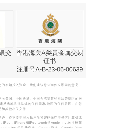
银交
香港海关A类贵金属交易
金银业贸易
证书
集团证书(铸
注册号A-B-23-06-00639
您的初始投入资金。我们建议您征询独立顾问的意见，
不向美国、中国香港、中国台湾等某些司法管辖区的居
违反当地法律法规的任何国家/地区的任何居民。在您
明和其他相关文件。
帐户，亦不要于登入帐户后将密码保存于任何计算机或
Phone和iPod touch是Apple Inc.的注册商
gle Inc.的注册商标。Google徽标，Google Play