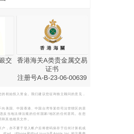
银交
香港海关A类贵金属交易
金银业贸易
证书
集团证书(铸
注册号A-B-23-06-00639
您的初始投入资金。我们建议您征询独立顾问的意见，
不向美国、中国香港、中国台湾等某些司法管辖区的居
违反当地法律法规的任何国家/地区的任何居民。在您
明和其他相关文件。
帐户，亦不要于登入帐户后将密码保存于任何计算机或
Phone和iPod touch是Apple Inc.的注册商