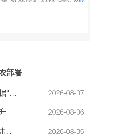
法律、会计或税务建议， 因此不应予以倚赖。
阅读更
农部署
领峰金评：万事俱备 黄金只欠非农数据“东风”
2026-08-07
升
2026-08-06
领峰金评：静待小非农指引 黄金或一击破局
2026-08-05