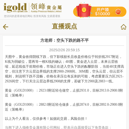
您访问的是香港地区网站 投资有风险 交易需谨慎
直播观点
方老师：空头下跌的路不平
2025/2/26 20:59:15
天图中，黄金收得阴线下跌，但下影线较长且收盘价格位于转折线2917附近，
K线为弱破位，需再等一根K线的确认；4H图，黄金进入云层，未来云层收
缩，延迟线低于前期价格，市场正在进入空头下跌的酝酿阶段 ，当前4H支撑高
空，但注意下方云层边界线的支撑2900-2908间。30M图，空头云层，但云层不
规则，则说明下跌不流畅，价格在承压位有反刺的可能，考虑重要压力区2921-
2926间空，下行关注云层边界线2908的支撑，若破下方2900及2883一线。
黄金（GOLD1000）：2923.0附近轻仓做空，止损2931.0，目标2913.0-2908.0附
近（策略单）
黄金（GOLD1000）：2882.0附近轻仓做多，止损2874.0，目标2892.0-2900.0附
近（策略单）
以上为个人看法，仅供参考！如据此交易，风险自担！
当阁下进入领峰贵金属有限公司网站，即表示自愿接受以下免责条款：