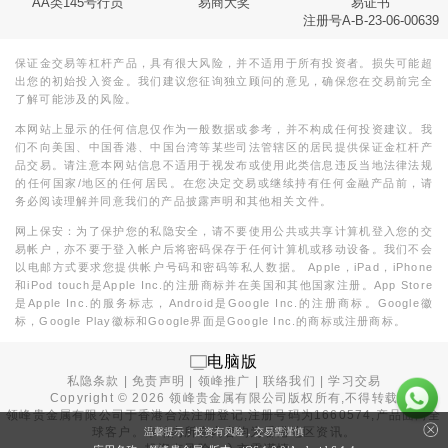
AA类145号行员
易商大奖
易证书
注册号A-B-23-06-00639
保证金交易等杠杆产品，具有很大风险，并不适用于所有投资者。损失可能超
出您的初始投入资金。我们建议您征询独立顾问的意见，确保您在交易前完全
了解可能涉及的风险。
本网站上显示的任何信息仅作为一般数据或参考，并不构成任何投资建议。我
们不向美国、中国香港、中国台湾等某些司法管辖区的居民提供保证金杠杆产
品交易。请注意本网站信息不适用于视发布或使用此类信息违反当地法律法规
的任何国家/地区的任何居民。在您决定交易或继续持有任何金融产品前，请
务必阅读理解并同意我们的产品披露声明和其他相关文件。
网上保安：为了保护您的私隐安全，请不要使用公共或共享计算机登入您的交
易帐户，亦不要于登入帐户后将密码保存于任何计算机或移动设备。我们不会
以电邮方式要求您提供帐户号码和密码等私人数据。 Apple，iPad，iPhone
和iPod touch是Apple Inc.的注册商标并在美国和其他国家注册。App Store
是Apple Inc.的服务标志，Android是Google Inc.的注册商标。Google徽
标，Google Play徽标和Google界面是Google Inc.的商标或注册商标。
电脑版
私隐条款
|
免责声明
|
领峰推广
|
联络我们
|
学习交易
Copyright ©
2026
领峰贵金属有限公司版权所有,不得转载
领峰贵金属有限公司于
香港合法注册登记
,注册号码为1660574,产品面向全
球客户。本站内所有内容均为香港地区资讯。
温馨提示：投资有风险，交易需谨慎