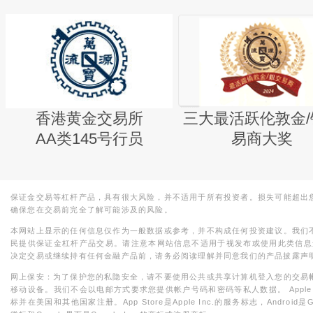
香港黄金交易所
三大最活跃伦敦金/
AA类145号行员
易商大奖
保证金交易等杠杆产品，具有很大风险，并不适用于所有投资者。损失可能超出
确保您在交易前完全了解可能涉及的风险。
本网站上显示的任何信息仅作为一般数据或参考，并不构成任何投资建议。我们
民提供保证金杠杆产品交易。请注意本网站信息不适用于视发布或使用此类信息
决定交易或继续持有任何金融产品前，请务必阅读理解并同意我们的产品披露声
网上保安：为了保护您的私隐安全，请不要使用公共或共享计算机登入您的交易
移动设备。我们不会以电邮方式要求您提供帐户号码和密码等私人数据。 Apple，iPad，i
标并在美国和其他国家注册。App Store是Apple Inc.的服务标志，Android是Goo