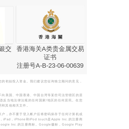
银交
香港海关A类贵金属交易
金银业贸易
证书
集团证书(铸
注册号A-B-23-06-00639
您的初始投入资金。我们建议您征询独立顾问的意见，
不向美国、中国香港、中国台湾等某些司法管辖区的居
违反当地法律法规的任何国家/地区的任何居民。在您
明和其他相关文件。
帐户，亦不要于登入帐户后将密码保存于任何计算机或
Phone和iPod touch是Apple Inc.的注册商
gle Inc.的注册商标。Google徽标，Google Play