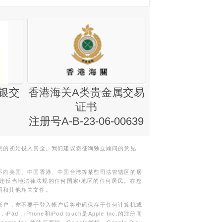
银交
香港海关A类贵金属交易
金银业贸易
证书
集团证书(铸
注册号A-B-23-06-00639
您的初始投入资金。我们建议您征询独立顾问的意见，
不向美国、中国香港、中国台湾等某些司法管辖区的居
违反当地法律法规的任何国家/地区的任何居民。在您
明和其他相关文件。
帐户，亦不要于登入帐户后将密码保存于任何计算机或
Phone和iPod touch是Apple Inc.的注册商