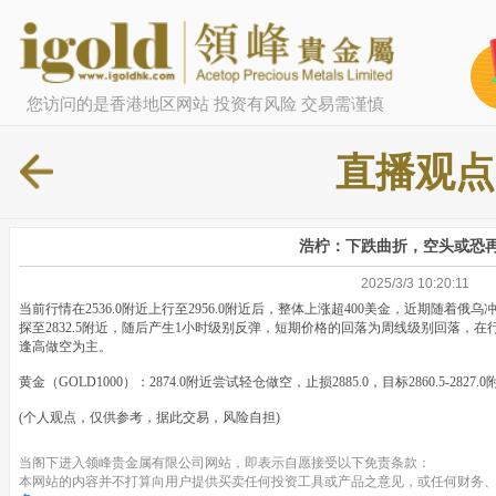
您访问的是香港地区网站 投资有风险 交易需谨慎
直播观点
浩柠：下跌曲折，空头或恐
2025/3/3 10:20:11
当前行情在2536.0附近上行至2956.0附近后，整体上涨超400美金，近期随
探至2832.5附近，随后产生1小时级别反弹，短期价格的回落为周线级别回落，
逢高做空为主。
黄金（GOLD1000）：2874.0附近尝试轻仓做空，止损2885.0，目标2860.5-2827
(个人观点，仅供参考，据此交易，风险自担)
当阁下进入领峰贵金属有限公司网站，即表示自愿接受以下免责条款：
本网站的内容并不打算向用户提供买卖任何投资工具或产品之意见，或任何财务、