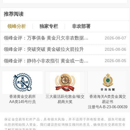
推荐阅读
领峰分析
独家专栏
非农部署
领峰金评：万事俱备 黄金只欠非农数据“东风”
2026-08-07
领峰金评：突破突破 黄金破位火箭拉升
2026-08-06
领峰金评：静待小非农指引 黄金或一击破局
2026-08-05
香港黄金交易所
三大最活跃伦敦金/银交
香港海关A类贵金属交
AA类145号行员
易商大奖
易证书
注册号A-B-23-06-00639
保证金交易等杠杆产品，具有很大风险，并不适用于所有投资者。损失可能超
出您的初始投入资金。我们建议您征询独立顾问的意见，确保您在交易前完全
了解可能涉及的风险。