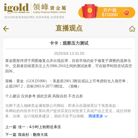
您访问的是香港地区网站 投资有风险 交易需谨慎
直播观点
卡卡：观察压力测试
2025/3/4 13:31:55
黄金图形停滞于周图修复点并出现反弹，目前市场仍处于修复于调整的选择当
中。交易者后续需关注上方2900-2910之间的测试效果，可在较早时段尝试高空
回补。
策略：黄金（GOLD1000）：美盘前2901.3附近或以上可考虑轻仓入场空单，
止损2907.2，目标2893.0-2877.0附近。（策略）
个人建议 仅供参考 据此交易 风险自担 不含点差
当阁下进入领峰贵金属有限公司网站，即表示自愿接受以下免责条款：
本网站的内容并不打算向用户提供买卖任何投资工具或产品之意见，或任何财
务、法律、会计或税务建议， 因此不应予以倚赖。
阅读更多
上一篇:
佳一：4小时上轨附近承压
下一篇:
陈俞杉：翻身大戏