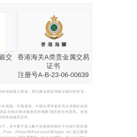
银交
香港海关A类贵金属交易
金银业贸易
证书
集团证书(铸
注册号A-B-23-06-00639
您的初始投入资金。我们建议您征询独立顾问的意见，
不向美国、中国香港、中国台湾等某些司法管辖区的居
违反当地法律法规的任何国家/地区的任何居民。在您
明和其他相关文件。
帐户，亦不要于登入帐户后将密码保存于任何计算机或
Phone和iPod touch是Apple Inc.的注册商