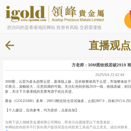
您访问的是香港地区网站 投资有风险 交易需谨慎
直播观点
方老师：30M图收线若破2919 
2025/3/4 22:42:49
30M图，云层为多头趋势云层，基准线上扬，且价格整体高于云层，市场整体处
45美元，波幅较大，注意回调的可能。关注红色转折线2919一线，收线若破，则日
多，关注下方基准线的支撑考虑于此位买进。
黄金（GOLD1000）多单：2905.0附近轻仓尝试做多，止损2897.0，目标2915.0-2
【个人建议，仅供参考，均为卖价，点差自加】
当阁下进入领峰贵金属有限公司网站，即表示自愿接受以下免责条款：
本网站的内容并不打算向用户提供买卖任何投资工具或产品之意见，或任何财务、