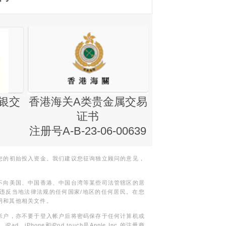
银交
香港海关A类贵金属交易
金银业贸易
证书
集团证书(铸
注册号A-B-23-06-00639
您的初始投入资金。我们建议您征询独立顾问的意见，
不向美国、中国香港、中国台湾等某些司法管辖区的居
违反当地法律法规的任何国家/地区的任何居民。在您
明和其他相关文件。
帐户，亦不要于登入帐户后将密码保存于任何计算机或
Phone和iPod touch是Apple Inc.的注册商