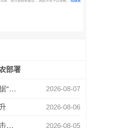
法律、会计或税务建议， 因此不应予以倚赖。
阅读更
农部署
领峰金评：万事俱备 黄金只欠非农数据“东风”
2026-08-07
升
2026-08-06
领峰金评：静待小非农指引 黄金或一击破局
2026-08-05