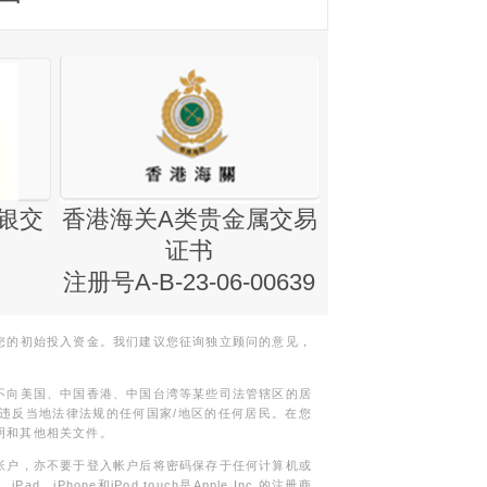
银交
香港海关A类贵金属交易
金银业贸易
证书
集团证书(铸
注册号A-B-23-06-00639
您的初始投入资金。我们建议您征询独立顾问的意见，
不向美国、中国香港、中国台湾等某些司法管辖区的居
违反当地法律法规的任何国家/地区的任何居民。在您
明和其他相关文件。
帐户，亦不要于登入帐户后将密码保存于任何计算机或
Phone和iPod touch是Apple Inc.的注册商