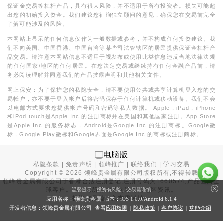
保证金交易等杠杆产品，具有很大风险，并不适用于所有投资者。损失可能超
出您的初始投入资金。我们建议您征询独立顾问的意见，确保您在交易前完全
了解可能涉及的风险。
本网站上显示的任何信息仅作为一般数据或参考，并不构成任何投资建议。我
们不向美国、中国香港、中国台湾等某些司法管辖区的居民提供保证金杠杆产
品交易。请注意本网站信息不适用于视发布或使用此类信息违反当地法律法规
的任何国家/地区的任何居民。在您决定交易或继续持有任何金融产品前，请
务必阅读理解并同意我们的产品披露声明和其他相关文件。
网上保安：为了保护您的私隐安全，请不要使用公共或共享计算机登入您的交
易帐户，亦不要于登入帐户后将密码保存于任何计算机或移动设备。我们不会
以电邮方式要求您提供帐户号码和密码等私人数据。 Apple，iPad，iPhone
和iPod touch是Apple Inc.的注册商标并在美国和其他国家注册。App Store
是Apple Inc.的服务标志，Android是Google Inc.的注册商标。Google徽
标，Google Play徽标和Google界面是Google Inc.的商标或注册商标。
电脑版
私隐条款
|
免责声明
|
领峰推广
|
联络我们
|
学习交易
Copyright ©
2026
领峰贵金属有限公司版权所有,不得转载
领峰贵金属有限公司于
香港合法注册登记
,注册号码为1660574,产品面向全
球客户。本站内所有内容均为香港地区资讯。
温馨提示：投资有风险，交易需谨慎
投资有风险，入市需谨慎。
应用名称：领峰贵金属 版本：iOS
1.0.0
/Android
6.1.4
开发者信息：领峰贵金属有限公司 查看
应用权限
|
隐私政策
|
客户协议
|
功能介绍