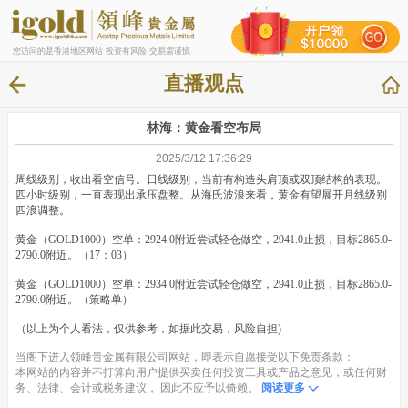
您访问的是香港地区网站 投资有风险 交易需谨慎
直播观点
林海：黄金看空布局
2025/3/12 17:36:29
周线级别，收出看空信号。日线级别，当前有构造头肩顶或双顶结构的表现。
四小时级别，一直表现出承压盘整。从海氏波浪来看，黄金有望展开月线级别
四浪调整。
黄金（GOLD1000）空单：2924.0附近尝试轻仓做空，2941.0止损，目标2865.0-
2790.0附近。（17：03）
黄金（GOLD1000）空单：2934.0附近尝试轻仓做空，2941.0止损，目标2865.0-
2790.0附近。（策略单）
（以上为个人看法，仅供参考，如据此交易，风险自担)
当阁下进入领峰贵金属有限公司网站，即表示自愿接受以下免责条款：
本网站的内容并不打算向用户提供买卖任何投资工具或产品之意见，或任何财
务、法律、会计或税务建议， 因此不应予以倚赖。
阅读更多