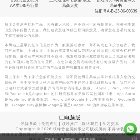
AA类145号行员
易商大奖
易证书
注册号A-B-23-06-00639
保证金交易等杠杆产品，具有很大风险，并不适用于所有投资者。损失可能超
出您的初始投入资金。我们建议您征询独立顾问的意见，确保您在交易前完全
了解可能涉及的风险。
本网站上显示的任何信息仅作为一般数据或参考，并不构成任何投资建议。我
们不向美国、中国香港、中国台湾等某些司法管辖区的居民提供保证金杠杆产
品交易。请注意本网站信息不适用于视发布或使用此类信息违反当地法律法规
的任何国家/地区的任何居民。在您决定交易或继续持有任何金融产品前，请
务必阅读理解并同意我们的产品披露声明和其他相关文件。
网上保安：为了保护您的私隐安全，请不要使用公共或共享计算机登入您的交
易帐户，亦不要于登入帐户后将密码保存于任何计算机或移动设备。我们不会
以电邮方式要求您提供帐户号码和密码等私人数据。 Apple，iPad，iPhone
和iPod touch是Apple Inc.的注册商标并在美国和其他国家注册。App Store
是Apple Inc.的服务标志，Android是Google Inc.的注册商标。Google徽
标，Google Play徽标和Google界面是Google Inc.的商标或注册商标。
电脑版
私隐条款
|
免责声明
|
领峰推广
|
联络我们
|
学习交易
Copyright ©
2026
领峰贵金属有限公司版权所有,不得转载
领峰贵金属有限公司于
香港合法注册登记
,注册号码为1660574,产品面向全
球客户。本站内所有内容均为香港地区资讯。
温馨提示：投资有风险，交易需谨慎