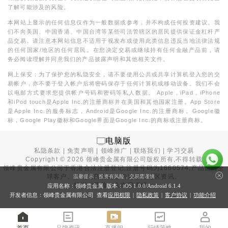
了解可能涉及的风险。
本网站上显示的任何信息仅作为一般数据或参考，并不构成任何投资建议。我
们不向美国、中国香港、中国台湾等某些司法管辖区的居民提供保证金杠杆产
品交易。请注意本网站信息不适用于视发布或使用此类信息违反当地法律法规
的任何国家/地区的任何居民。在您决定交易或继续持有任何金融产品前，请
务必阅读理解并同意我们的产品披露声明和其他相关文件。
网上保安：为了保护您的私隐安全，请不要使用公共或共享计算机登入您的交
易帐户，亦不要于登入帐户后将密码保存于任何计算机或移动设备。我们不会
以电邮方式要求您提供帐户号码和密码等私人数据。 Apple，iPad，iPhone
和iPod touch是Apple Inc.的注册商标并在美国和其他国家注册。App Store
是Apple Inc.的服务标志，Android是Google Inc.的注册商标。Google徽
标，Google Play徽标和Google界面是Google Inc.的商标或注册商标。
电脑版
私隐条款
|
免责声明
|
领峰推广
|
联络我们
|
学习交易
Copyright ©
2026
领峰贵金属有限公司版权所有,不得转载
领峰贵金属有限公司于
香港合法注册登记
,注册号码为1660574,产品面向全
球客户。本站内所有内容均为香港地区资讯。
温馨提示：投资有风险，交易需谨慎
投资有风险，入市需谨慎。
应用名称：领峰贵金属 版本：iOS
1.0.0
/Android
6.1.4
开发者信息：领峰贵金属有限公司 查看
应用权限
|
隐私政策
|
客户协议
|
功能介绍
首页
品牌资讯
直播间
行情策略
我的