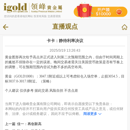
您访问的是香港地区网站 投资有风险 交易需谨慎
直播观点
卡卡：静待利率决议
2025/3/19 13:26:43
黄金图形再次给予高点并正式进入到第二次预期范围之内，但由于时间周期上
的尴尬不排除存在一定的误差。晚间交易者需关注美国货币政策是否有节奏上
的调整，可在预期范围内尝试为数不多的高空布局。
黄金（GOLD1000）：3047.1附近或以上可考虑轻仓入场空单，止损3054.5，目
标3037.0-3017.0附近。（策略）
个人建议 仅供参考 据此交易 风险自担 不含点差
当阁下进入领峰贵金属有限公司网站，即表示自愿接受以下免责条款：
本网站的内容并不打算向用户提供买卖任何投资工具或产品之意见，或任何财
务、法律、会计或税务建议， 因此不应予以倚赖。
阅读更多
上一篇:
佳一：再创新高