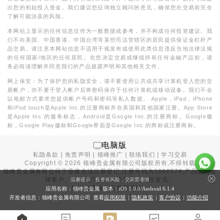
出您的初始投入资金。我们建议您征询独立顾问的意见，确保您在交易前完全
了解可能涉及的风险。
本网站上显示的任何信息仅作为一般数据或参考，并不构成任何投资建议。我
们不向美国、中国香港、中国台湾等某些司法管辖区的居民提供保证金杠杆产
品交易。请注意本网站信息不适用于视发布或使用此类信息违反当地法律法规
的任何国家/地区的任何居民。在您决定交易或继续持有任何金融产品前，请
务必阅读理解并同意我们的产品披露声明和其他相关文件。
网上保安：为了保护您的私隐安全，请不要使用公共或共享计算机登入您的交
易帐户，亦不要于登入帐户后将密码保存于任何计算机或移动设备。我们不会
以电邮方式要求您提供帐户号码和密码等私人数据。 Apple，iPad，iPhone
和iPod touch是Apple Inc.的注册商标并在美国和其他国家注册。App Store
是Apple Inc.的服务标志，Android是Google Inc.的注册商标。Google徽
标，Google Play徽标和Google界面是Google Inc.的商标或注册商标。
电脑版
私隐条款
|
免责声明
|
领峰推广
|
联络我们
|
学习交易
Copyright ©
2026
领峰贵金属有限公司版权所有,不得转载
领峰贵金属有限公司于
香港合法注册登记
,注册号码为1660574,产品面向全
球客户。本站内所有内容均为香港地区资讯。
温馨提示：投资有风险，交易需谨慎
投资有风险，入市需谨慎。
应用名称：领峰贵金属 版本：iOS
1.0.0
/Android
6.1.4
开发者信息：领峰贵金属有限公司 查看
应用权限
|
隐私政策
|
客户协议
|
功能介绍