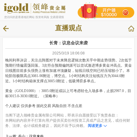
您访问的是香港地区网站 投资有风险 交易需谨慎
直播观点
长青：议息会议来袭
2025/3/19 18:06:08
晚间利率决议，关注点阵图对于未来降息逻辑次数关乎中期走势强势。2次低于
预期行情偏震荡回落。3次符合预期偏鸽派可以尝试激进博多黄金冲高点。黄金
日线图目前多头强势上涨有加速冲顶嫌疑，短线日线空间已经压缩较小了。本
轮阶段极限高点3081-90附近，博空点。1小时结构关注短线压力为3044.0附
近。1小时结构箱体支撑点3005.0附近，低吸博弈多单点。
黄金（GOLD1000）：3005.0附近或以上可考虑轻仓入场多单，止损2997.0，目
标3015.0-3030.0附近。（策略单）
个人建议 仅供参考 据此交易 风险自担 不含点差
当阁下进入领峰贵金属有限公司网站，即表示自愿接受以下免责条款：
本网站的内容并不打算向用户提供买卖任何投资工具或产品之意见，或任何财
务、法律、会计或税务建议， 因此不应予以倚赖。
阅读更多
上一篇:
岳山：议息来临