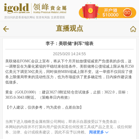
您访问的是香港地区网站 投资有风险 交易需谨慎
直播观点
李子：美联储“刹车”缩表
2025/3/20 14:24:55
美联储在FOMC会议上宣布，将从下个月开始放缓缩减资产负债表的步伐，这
一调整旨在为量化紧缩的平稳结束创造条件。美联储将公债缩减上限从每月250
亿美元下调至50亿美元，同时保持MBS缩减上限不变。这一举措不仅回应了债
务上限僵局带来的流动性压力，也为市场提供了更多确定性，日内操作建议逢
低做多。
黄金（GOLD1000）：建议3027.0附近轻仓尝试做多，止损：3022.0，目标：
3035.0-3043.0附近。（策略单日内有效）
【个人建议，仅供参考，均为卖价，点差自加】
当阁下进入领峰贵金属有限公司网站，即表示自愿接受以下免责条款：
本网站的内容并不打算向用户提供买卖任何投资工具或产品之意见，或任何财
务、法律、会计或税务建议， 因此不应予以倚赖。
阅读更多