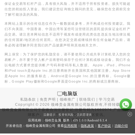
保证金交易等杠杆产品，具有很大风险，并不适用于所有投资者。损失可能超
出您的初始投入资金。我们建议您征询独立顾问的意见，确保您在交易前完全
了解可能涉及的风险。
本网站上显示的任何信息仅作为一般数据或参考，并不构成任何投资建议。我
们不向美国、中国香港、中国台湾等某些司法管辖区的居民提供保证金杠杆产
品交易。请注意本网站信息不适用于视发布或使用此类信息违反当地法律法规
的任何国家/地区的任何居民。在您决定交易或继续持有任何金融产品前，请
务必阅读理解并同意我们的产品披露声明和其他相关文件。
网上保安：为了保护您的私隐安全，请不要使用公共或共享计算机登入您的交
易帐户，亦不要于登入帐户后将密码保存于任何计算机或移动设备。我们不会
以电邮方式要求您提供帐户号码和密码等私人数据。 Apple，iPad，iPhone
和iPod touch是Apple Inc.的注册商标并在美国和其他国家注册。App Store
是Apple Inc.的服务标志，Android是Google Inc.的注册商标。Google徽
标，Google Play徽标和Google界面是Google Inc.的商标或注册商标。
电脑版
私隐条款
|
免责声明
|
领峰推广
|
联络我们
|
学习交易
Copyright ©
2026
领峰贵金属有限公司版权所有,不得转载
领峰贵金属有限公司于
香港合法注册登记
,注册号码为1660574,产品面向全
球客户。本站内所有内容均为香港地区资讯。
温馨提示：投资有风险，交易需谨慎
投资有风险，入市需谨慎。
应用名称：领峰贵金属 版本：iOS
1.0.0
/Android
6.1.4
开发者信息：领峰贵金属有限公司 查看
应用权限
|
隐私政策
|
客户协议
|
功能介绍