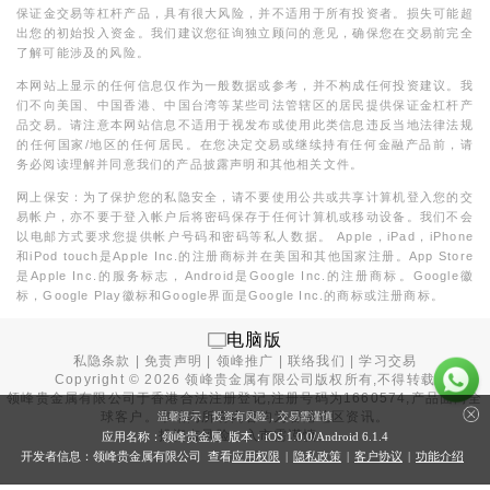
保证金交易等杠杆产品，具有很大风险，并不适用于所有投资者。损失可能超
出您的初始投入资金。我们建议您征询独立顾问的意见，确保您在交易前完全
了解可能涉及的风险。
本网站上显示的任何信息仅作为一般数据或参考，并不构成任何投资建议。我
们不向美国、中国香港、中国台湾等某些司法管辖区的居民提供保证金杠杆产
品交易。请注意本网站信息不适用于视发布或使用此类信息违反当地法律法规
的任何国家/地区的任何居民。在您决定交易或继续持有任何金融产品前，请
务必阅读理解并同意我们的产品披露声明和其他相关文件。
网上保安：为了保护您的私隐安全，请不要使用公共或共享计算机登入您的交
易帐户，亦不要于登入帐户后将密码保存于任何计算机或移动设备。我们不会
以电邮方式要求您提供帐户号码和密码等私人数据。 Apple，iPad，iPhone
和iPod touch是Apple Inc.的注册商标并在美国和其他国家注册。App Store
是Apple Inc.的服务标志，Android是Google Inc.的注册商标。Google徽
标，Google Play徽标和Google界面是Google Inc.的商标或注册商标。
电脑版
私隐条款
|
免责声明
|
领峰推广
|
联络我们
|
学习交易
Copyright ©
2026
领峰贵金属有限公司版权所有,不得转载
领峰贵金属有限公司于
香港合法注册登记
,注册号码为1660574,产品面向全
球客户。本站内所有内容均为香港地区资讯。
温馨提示：投资有风险，交易需谨慎
投资有风险，入市需谨慎。
应用名称：领峰贵金属 版本：iOS
1.0.0
/Android
6.1.4
开发者信息：领峰贵金属有限公司 查看
应用权限
|
隐私政策
|
客户协议
|
功能介绍