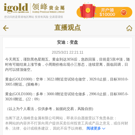
您访问的是香港地区网站 投资有风险 交易需谨慎
直播观点
安迪：变盘
2025/3/21 22:21:11
今天周五，谨防黑色星期五。黄金到达3056后，急跌回落，目前是5浪冲顶，随
时有可能结束上涨节奏，小周期价格出现小三形态，连续背离，面临回调，日
内可以猜顶做空。
黄金(GOLD1000)：空单：3022.0附近尝试轻仓做空，3029.0止损，目标3010.0-
3005.0附近。(策略单）
黄金(GOLD1000)：多单：3000.0附近尝试轻仓做多，2996.0止损，目标3005.0-
3020.0附近。(22：09）
（以上为个人看法，仅供参考，如据此交易，风险自担)
当阁下进入领峰贵金属有限公司网站，即表示自愿接受以下免责条款：
本网站的内容并不打算向用户提供买卖任何投资工具或产品之意见，或任何财
务、法律、会计或税务建议， 因此不应予以倚赖。
阅读更多