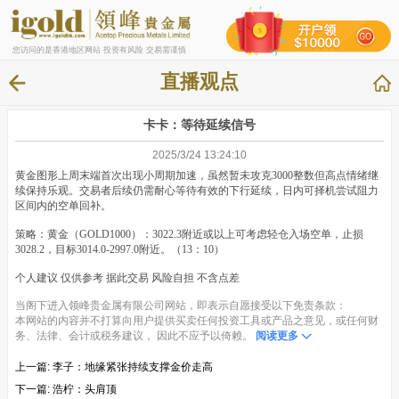
您访问的是香港地区网站 投资有风险 交易需谨慎
直播观点
卡卡：等待延续信号
2025/3/24 13:24:10
黄金图形上周末端首次出现小周期加速，虽然暂未攻克3000整数但高点情绪继
续保持乐观。交易者后续仍需耐心等待有效的下行延续，日内可择机尝试阻力
区间内的空单回补。
策略：黄金（GOLD1000）：3022.3附近或以上可考虑轻仓入场空单，止损
3028.2，目标3014.0-2997.0附近。（13：10）
个人建议 仅供参考 据此交易 风险自担 不含点差
当阁下进入领峰贵金属有限公司网站，即表示自愿接受以下免责条款：
本网站的内容并不打算向用户提供买卖任何投资工具或产品之意见，或任何财
务、法律、会计或税务建议， 因此不应予以倚赖。
阅读更多
上一篇:
李子：地缘紧张持续支撑金价走高
下一篇:
浩柠：头肩顶