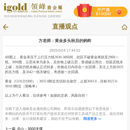
您访问的是香港地区网站 投资有风险 交易需谨慎
直播观点
方老师：黄金多头秋后的蚂蚱
2025/3/24 17:44:52
4H图上，黄金承压于上行压力线3030-3060间，此区不破黄金将跌至2968一
线。30M图，云层未来为多头，且价格上破云层，形成破云而出，但延迟线未
上破，当前仍然未确认正式转多，价格在日内存在一次回调，关注上方的3035
的压力线，及3042一线关键位，考虑做一次回调。
黄金（GOLD1000）：3035.0附近尝试轻仓做空，止损3043.0，目标3025.0-
3018.0附近（策略单）
以上为个人看法，仅供参考！如据此交易，风险自担！
当阁下进入领峰贵金属有限公司网站，即表示自愿接受以下免责条款：
本网站的内容并不打算向用户提供买卖任何投资工具或产品之意见，或任何财
务、法律、会计或税务建议， 因此不应予以倚赖。
阅读更多
上一篇:
岳山：3000支撑