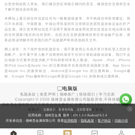
出您的初始投入资金。我们建议您征询独立顾问的意见，确保您在交易前完全
了解可能涉及的风险。
本网站上显示的任何信息仅作为一般数据或参考，并不构成任何投资建议。我
们不向美国、中国香港、中国台湾等某些司法管辖区的居民提供保证金杠杆产
品交易。请注意本网站信息不适用于视发布或使用此类信息违反当地法律法规
的任何国家/地区的任何居民。在您决定交易或继续持有任何金融产品前，请
务必阅读理解并同意我们的产品披露声明和其他相关文件。
网上保安：为了保护您的私隐安全，请不要使用公共或共享计算机登入您的交
易帐户，亦不要于登入帐户后将密码保存于任何计算机或移动设备。我们不会
以电邮方式要求您提供帐户号码和密码等私人数据。 Apple，iPad，iPhone
和iPod touch是Apple Inc.的注册商标并在美国和其他国家注册。App Store
是Apple Inc.的服务标志，Android是Google Inc.的注册商标。Google徽
标，Google Play徽标和Google界面是Google Inc.的商标或注册商标。
电脑版
私隐条款
|
免责声明
|
领峰推广
|
联络我们
|
学习交易
Copyright ©
2026
领峰贵金属有限公司版权所有,不得转载
领峰贵金属有限公司于
香港合法注册登记
,注册号码为1660574,产品面向全
球客户。本站内所有内容均为香港地区资讯。
温馨提示：投资有风险，交易需谨慎
投资有风险，入市需谨慎。
应用名称：领峰贵金属 版本：iOS
1.0.0
/Android
6.1.4
开发者信息：领峰贵金属有限公司 查看
应用权限
|
隐私政策
|
客户协议
|
功能介绍