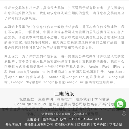
保证金交易等杠杆产品，具有很大风险，并不适用于所有投资者。损失可能超
出您的初始投入资金。我们建议您征询独立顾问的意见，确保您在交易前完全
了解可能涉及的风险。
本网站上显示的任何信息仅作为一般数据或参考，并不构成任何投资建议。我
们不向美国、中国香港、中国台湾等某些司法管辖区的居民提供保证金杠杆产
品交易。请注意本网站信息不适用于视发布或使用此类信息违反当地法律法规
的任何国家/地区的任何居民。在您决定交易或继续持有任何金融产品前，请
务必阅读理解并同意我们的产品披露声明和其他相关文件。
网上保安：为了保护您的私隐安全，请不要使用公共或共享计算机登入您的交
易帐户，亦不要于登入帐户后将密码保存于任何计算机或移动设备。我们不会
以电邮方式要求您提供帐户号码和密码等私人数据。 Apple，iPad，iPhone
和iPod touch是Apple Inc.的注册商标并在美国和其他国家注册。App Store
是Apple Inc.的服务标志，Android是Google Inc.的注册商标。Google徽
标，Google Play徽标和Google界面是Google Inc.的商标或注册商标。
电脑版
私隐条款
|
免责声明
|
领峰推广
|
联络我们
|
学习交易
Copyright ©
2026
领峰贵金属有限公司版权所有,不得转载
领峰贵金属有限公司于
香港合法注册登记
,注册号码为1660574,产品面向全
球客户。本站内所有内容均为香港地区资讯。
温馨提示：投资有风险，交易需谨慎
投资有风险，入市需谨慎。
应用名称：领峰贵金属 版本：iOS
1.0.0
/Android
6.1.4
开发者信息：领峰贵金属有限公司 查看
应用权限
|
隐私政策
|
客户协议
|
功能介绍