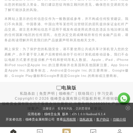
出您的初始投入资金。我们建议您征询独立顾问的意见，确保您在交易前完全
了解可能涉及的风险。
本网站上显示的任何信息仅作为一般数据或参考，并不构成任何投资建议。我
们不向美国、中国香港、中国台湾等某些司法管辖区的居民提供保证金杠杆产
品交易。请注意本网站信息不适用于视发布或使用此类信息违反当地法律法规
的任何国家/地区的任何居民。在您决定交易或继续持有任何金融产品前，请
务必阅读理解并同意我们的产品披露声明和其他相关文件。
网上保安：为了保护您的私隐安全，请不要使用公共或共享计算机登入您的交
易帐户，亦不要于登入帐户后将密码保存于任何计算机或移动设备。我们不会
以电邮方式要求您提供帐户号码和密码等私人数据。 Apple，iPad，iPhone
和iPod touch是Apple Inc.的注册商标并在美国和其他国家注册。App Store
是Apple Inc.的服务标志，Android是Google Inc.的注册商标。Google徽
标，Google Play徽标和Google界面是Google Inc.的商标或注册商标。
电脑版
私隐条款
|
免责声明
|
领峰推广
|
联络我们
|
学习交易
Copyright ©
2026
领峰贵金属有限公司版权所有,不得转载
领峰贵金属有限公司于
香港合法注册登记
,注册号码为1660574,产品面向全
球客户。本站内所有内容均为香港地区资讯。
温馨提示：投资有风险，交易需谨慎
投资有风险，入市需谨慎。
应用名称：领峰贵金属 版本：iOS
1.0.0
/Android
6.1.4
开发者信息：领峰贵金属有限公司 查看
应用权限
|
隐私政策
|
客户协议
|
功能介绍