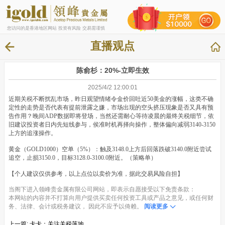
您访问的是香港地区网站 投资有风险 交易需谨慎
直播观点
陈俞杉：20%-立即生效
2025/4/2 12:00:01
近期关税不断扰乱市场，昨日观望情绪令金价回吐近50美金的涨幅，这类不确
定性的走势是否代表有提前泄露之嫌，市场出现的空头挤压现象是否又具有预
告作用？晚间ADP数据即将登场，当然还需耐心等待凌晨的最终关税细节，依
旧建议投资者日内先短线参与，侯准时机再择向操作，整体偏向减弱3140-3150
上方的追涨操作。
黄金（GOLD1000）空单（5%）：触及3148.0上方后回落跌破3140.0附近尝试
追空，止损3150.0，目标3128.0-3100.0附近。（策略单）
【个人建议仅供参考，以上点位以卖价为准，据此交易风险自担】
当阁下进入领峰贵金属有限公司网站，即表示自愿接受以下免责条款：
本网站的内容并不打算向用户提供买卖任何投资工具或产品之意见，或任何财
务、法律、会计或税务建议， 因此不应予以倚赖。
阅读更多
上一篇:
卡卡：关注关税落地