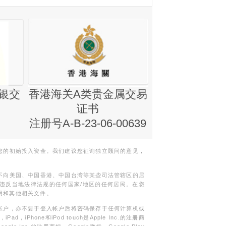
银交
香港海关A类贵金属交易
金银业贸易
证书
集团证书(铸
注册号A-B-23-06-00639
您的初始投入资金。我们建议您征询独立顾问的意见，
不向美国、中国香港、中国台湾等某些司法管辖区的居
违反当地法律法规的任何国家/地区的任何居民。在您
明和其他相关文件。
帐户，亦不要于登入帐户后将密码保存于任何计算机或
Phone和iPod touch是Apple Inc.的注册商